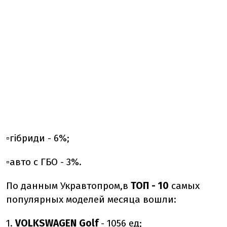
▫️гібриди - 6%;
▫️авто с ГБО - 3%.
По данным Укравтопром,
в
ТОП - 10
самых
популярных моделей месяца вошли
:
1.
VOLKSWAGEN Golf
- 1056 ед;