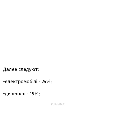
Далее следуют:
▫️електромобілі - 24%;
▫️дизельні - 19%;
РЕКЛАМА: