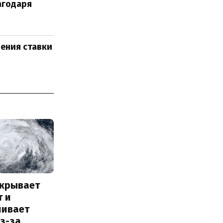
агодаря
жения ставки
акрывает
т и
ливает
з-за