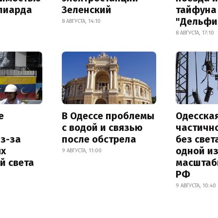
лиарда
Зеленский
тайфуна
"Дельфи
8 АВГУСТА, 14:10
8 АВГУСТА, 17:10
е
В Одессе проблемы
Одесска
с водой и связью
частичн
з-за
после обстрела
без свет
х
одной и
9 АВГУСТА, 11:00
й света
масштаб
РФ
9 АВГУСТА, 10:40