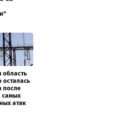
н"
я область
о осталась
а после
з самых
ных атак