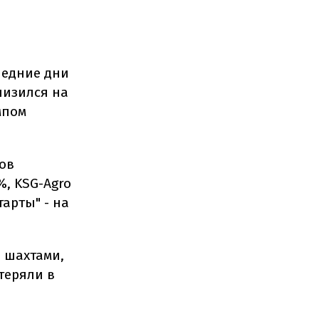
ледние дни
низился
на
мпом
гов
%, KSG-Agro
тарты" - на
 шахтами,
теряли в