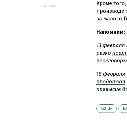
Кроме того
РЕКЛАМА:
производите
за малого fr
Напомним:
13 февраля
резко
пошл
переговоры
18 февраля
продолжал
превысив д
АКЦИИ
В