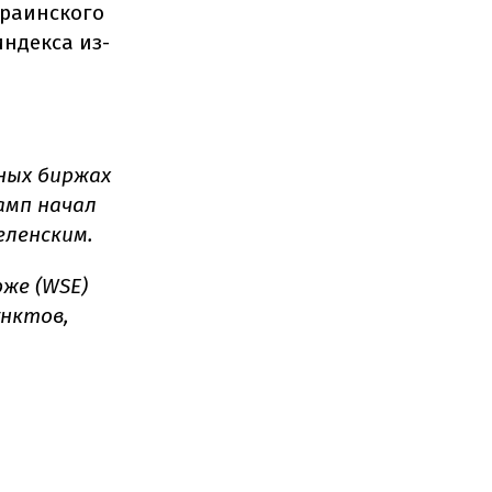
краинского
индекса из-
ных биржах
амп начал
еленским.
же (WSE)
унктов,