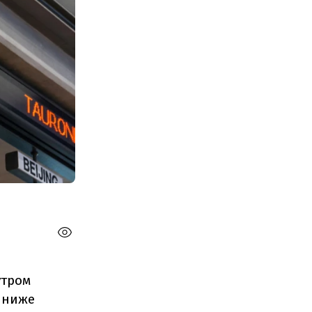
утром
а ниже