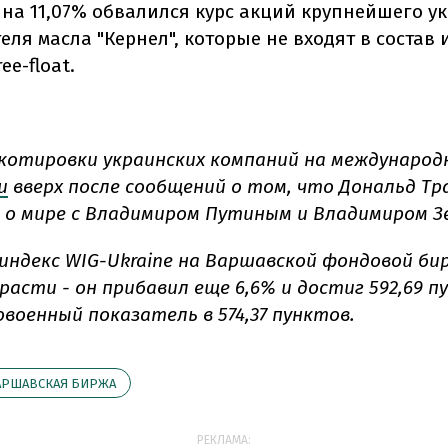
, на 11,07% обвалился курс акций крупнейшего у
ля масла "Кернел", которые не входят в состав 
ee-float.
 котировки украинских компаний на международ
и
вверх после сообщений о том, что Дональд Тр
 о мире с Владимиром Путиным и Владимиром З
индекс WIG-Ukraine на Варшавской фондовой бир
расти -
он прибавил еще 6,6% и достиг 592,69 п
овоенный показатель в 574,37 пунктов.
АРШАВСКАЯ БИРЖА
РЕКЛАМА: