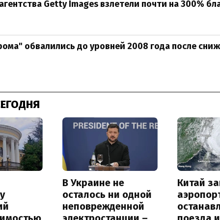
гентства Getty Images взлетели почти на 300% бл
рома" обвалились до уровней 2008 года после сни
СЕГОДНЯ
В Украине не
Китай з
у
осталось ни одной
аэропор
ий
неповрежденной
останав
оимостью
электростанции –
поезда и