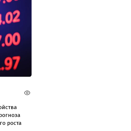
ойства
рогноза
го роста