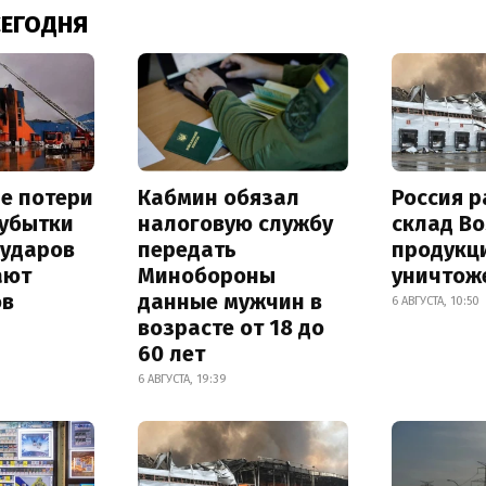
СЕГОДНЯ
е потери
Кабмин обязал
Россия 
 убытки
налоговую службу
склад Bo
 ударов
передать
продукц
ают
Минобороны
уничтож
ов
данные мужчин в
6 АВГУСТА, 10:50
возрасте от 18 до
60 лет
6 АВГУСТА, 19:39