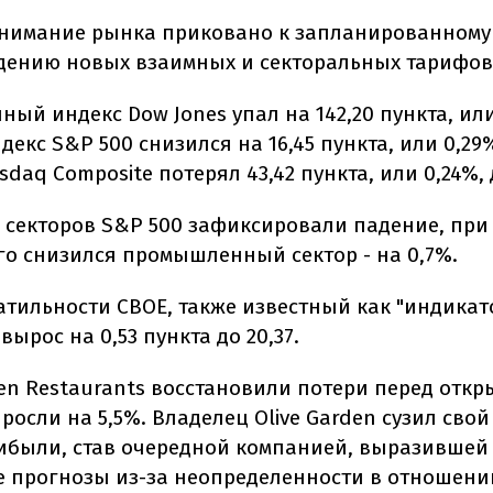
нимание рынка приковано к запланированному
дению новых взаимных и секторальных тарифов
й индекс Dow Jones упал на 142,20 пункта, или
Индекс S&P 500 снизился на 16,45 пункта, или 0,29%
asdaq Composite потерял 43,42 пункта, или 0,24%, д
1 секторов S&P 500 зафиксировали падение, при
го снизился промышленный сектор - на 0,7%.
атильности CBOE, также известный как "индикат
 вырос на 0,53 пункта до 20,37.
en Restaurants восстановили потери перед откр
росли на 5,5%. Владелец Olive Garden сузил сво
ибыли, став очередной компанией, выразившей
 прогнозы из-за неопределенности в отношени