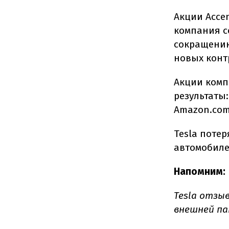
Акции Accen
компания с
сокращению
новых конт
Акции комп
результаты:
Amazon.com
Tesla потер
автомобиле
Напомним:
Tesla отзыв
внешней па