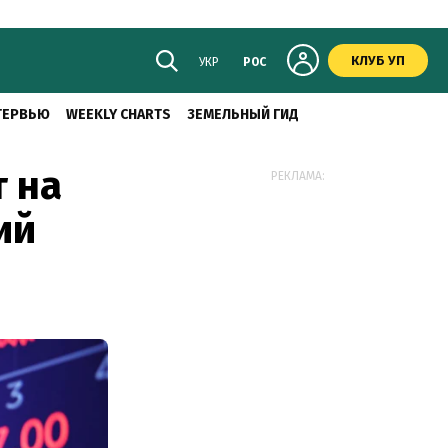
КЛУБ УП
УКР
РОС
ТЕРВЬЮ
WEEKLY CHARTS
ЗЕМЕЛЬНЫЙ ГИД
 на
РЕКЛАМА:
ий