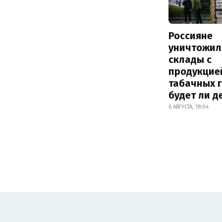
Россияне
уничтожил
склады с
продукцие
табачных г
будет ли 
6 АВГУСТА, 18:04