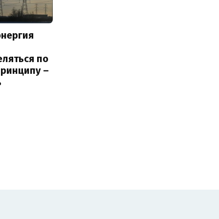
энергия
еляться по
принципу –
ь