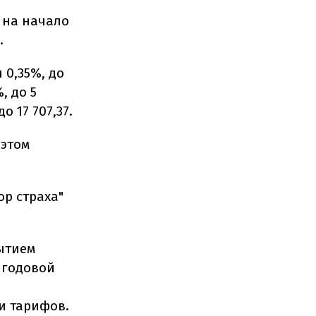
 на начало
.
 0,35%, до
, до 5
о 17 707,37.
 этом
ор страха"
ытием
й годовой
и тарифов.