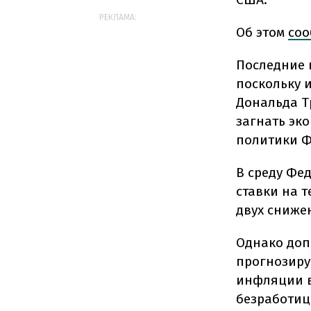
РЕКЛАМА:
Об этом
соо
Последние 
поскольку 
Дональда Т
загнать эк
политики Ф
В среду Фе
ставки на 
двух снижен
Однако доп
прогнозиру
инфляции в
безработицы