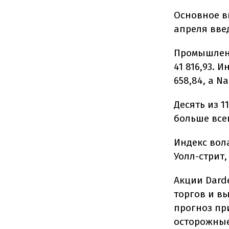
Основное в
апреля вве
Промышленны
41 816,93. 
658,84, а N
Десять из 1
больше все
Индекс вол
Уолл-стрит,
Акции Dard
торгов и вы
прогноз пр
осторожные