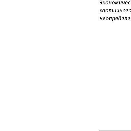
Экономичес
хаотичного
неопределе