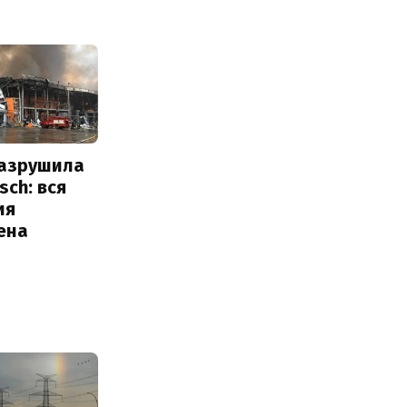
разрушила
sch: вся
ия
ена