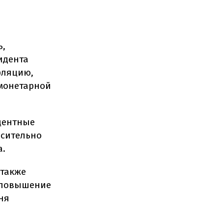
ь,
идента
фляцию,
 монетарной
центные
осительно
а.
 также
 повышение
ня