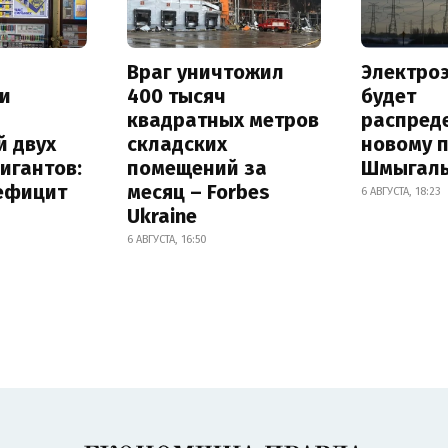
Враг уничтожил
Электро
и
400 тысяч
будет
квадратных метров
распред
й двух
складских
новому 
игантов:
помещений за
Шмыгал
дефицит
месяц – Forbes
6 АВГУСТА, 18:23
Ukraine
6 АВГУСТА, 16:50