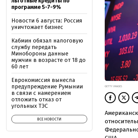
льготные кредиты по
программе 5-7-9%
Новости 6 августа: Россия
уничтожает бизнес
Кабмин обязал налоговую
службу передать
Минобороны данные
мужчин в возрасте от 18 до
60 лет
Еврокомиссия вынесла
предупреждение Румынии
GETTY IMAGES
в связи с намерением
отложить отказ от
угольных ТЭС
Американск
ВСЕ НОВОСТИ
относитель
Федерально
США.