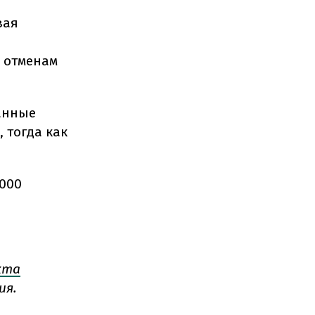
вая
 отменам
анные
, тогда как
 000
кта
ия.