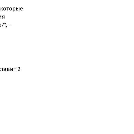
 которые
ия
", -
тавит 2