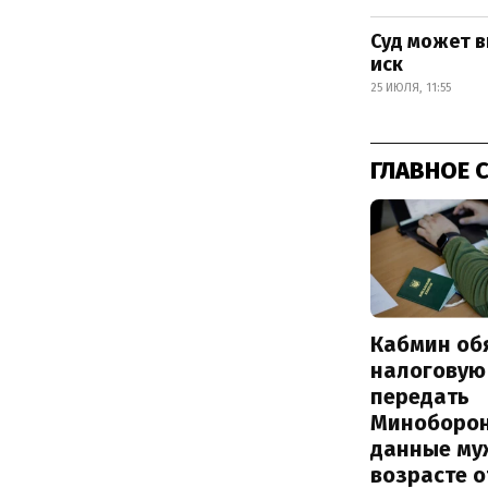
Суд может в
иск
25 ИЮЛЯ, 11:55
ГЛАВНОЕ 
Кабмин об
налоговую
передать
Миноборо
данные му
возрасте о