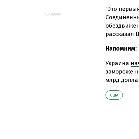
"Это первы
РЕКЛАМА:
Соединенны
обездвижен
рассказал 
Напомним:
Украина
на
замороженн
млрд долла
США