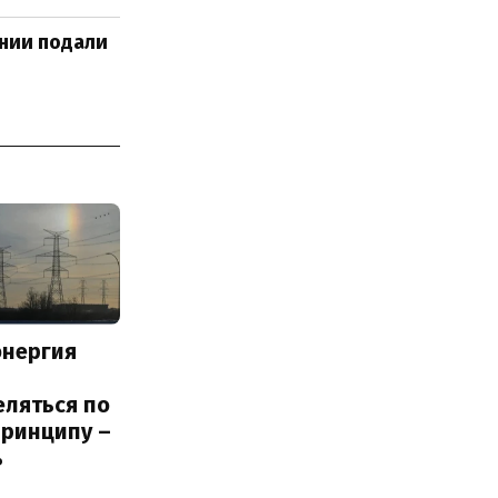
нии подали
энергия
еляться по
принципу –
ь