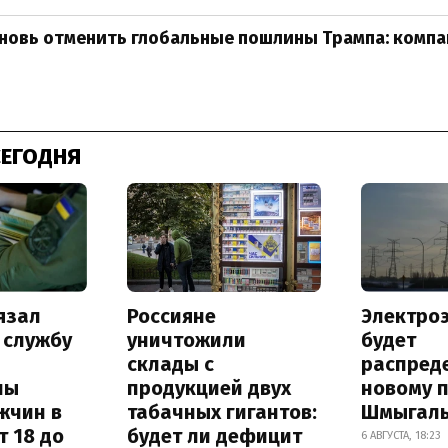
новь отменить глобальные пошлины Трампа: компа
СЕГОДНЯ
язал
Россияне
Электро
 службу
уничтожили
будет
склады с
распред
ны
продукцией двух
новому 
жчин в
табачных гигантов:
Шмыгал
т 18 до
будет ли дефицит
6 АВГУСТА, 18:23