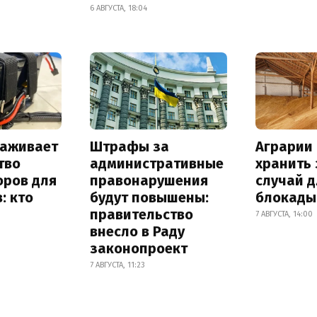
6 АВГУСТА, 18:04
лаживает
Штрафы за
Аграрии 
тво
административные
хранить 
оров для
правонарушения
случай 
: кто
будут повышены:
блокады
правительство
7 АВГУСТА, 14:00
внесло в Раду
законопроект
7 АВГУСТА, 11:23