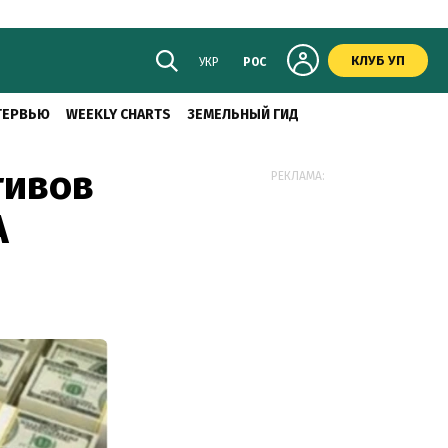
КЛУБ УП
УКР
РОС
ТЕРВЬЮ
WEEKLY CHARTS
ЗЕМЕЛЬНЫЙ ГИД
тивов
РЕКЛАМА:
А