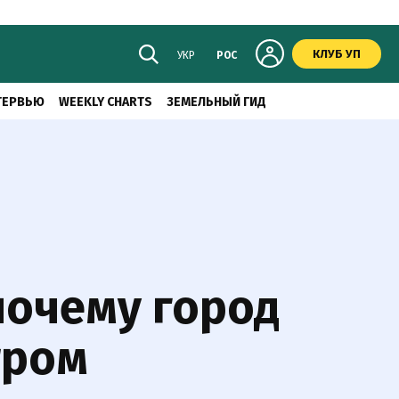
КЛУБ УП
УКР
РОС
ТЕРВЬЮ
WEEKLY CHARTS
ЗЕМЕЛЬНЫЙ ГИД
почему город
тром