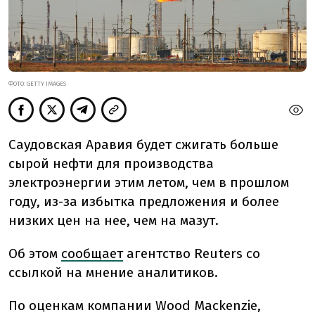
ФОТО: GETTY IMAGES
Саудовская
Аравия
будет сжигать
больше
сырой
нефти
для
производства
электроэнергии
этим
летом,
чем
в прошлом
году, из-за
избытка предложения и более
низких цен на нее, чем
на
мазут
.
Об
этом
сообщает
агентство Reuters со
ссылкой на мнение аналитиков.
По
оценкам
компании
Wood
Mackenzie,