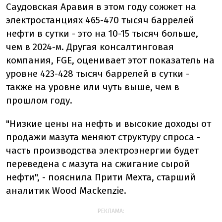
Саудовская
Аравия
в этом
году
сожжет
на
электростанциях
465-470
тысяч
баррелей
нефти
в
сутки -
это
на
10-15
тысяч
больше,
чем
в
2024-м
.
Другая
консалтинговая
компания,
FGE,
оценивает
этот
показатель
на
уровне
423-428
тысяч
баррелей
в
сутки -
также
на
уровне
или
чуть
выше,
чем
в
прошлом году.
"
Низкие
цены
на нефть
и
высокие
доходы
от
продажи
мазута
меняют
структуру
спроса -
часть
производства
электроэнергии
будет
переведена
с
мазута
на
сжигание
сырой
нефти", -
пояснила
Прити
Мехта,
старший
аналитик
Wood
Mackenzie.
РЕКЛАМА: