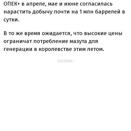
ОПЕК+
в
апреле,
мае
и
июне
согласилась
нарастить
добычу
почти
на
1
млн
баррелей
в
сутки.
В то же время
ожидается,
что
высокие
цены
ограничат
потребление
мазута
для
генерации
в
королевстве
этим
летом.
РЕКЛАМА: