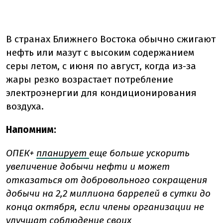
В
странах
Ближнего
Востока
обычно
сжигают
нефть
или
мазут
с
высоким
содержанием
серы
летом,
с
июня
по
август,
когда
из-за
жары
резко
возрастает
потребление
электроэнергии
для
кондиционирования
воздуха.
Напомним:
ОПЕК+
планирует
еще больше ускорить
увеличение добычи нефти и может
отказаться от добровольного сокращения
добычи на 2,2 миллиона баррелей в сутки до
конца октября, если члены организации не
улучшат соблюдение своих