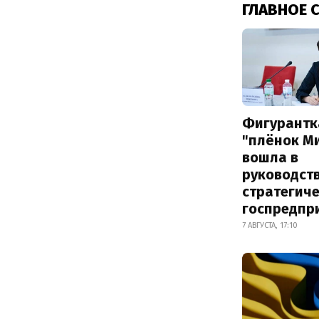
ГЛАВНОЕ 
Фигурантк
"плёнок М
вошла в
руководст
стратегич
госпредпр
7 АВГУСТА, 17:10