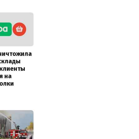
уничтожила
склады
 клиенты
я на
полки