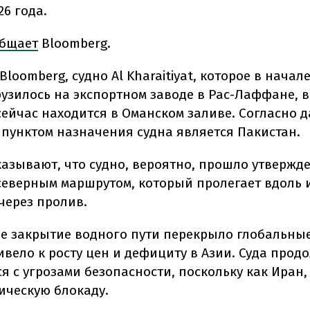
6 года.
бщает
Bloomberg.
loomberg, судно Al Kharaitiyat, которое в начале
рузилось на экспортном заводе в Рас-Лаффане, 
сейчас находится в Оманском заливе. Согласно 
пунктом назначения судна является Пакистан.
азывают, что судно, вероятно, прошло утверж
северным маршрутом, который пролегает вдоль 
через пролив.
е закрытие водного пути перекрыло глобальны
ивело к росту цен и дефициту в Азии. Суда про
я с угрозами безопасности, поскольку как Иран,
ическую блокаду.