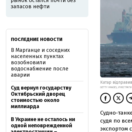
рынок остался почти без
запасов нефти
ПОСЛЕДНИЕ НОВОСТИ
В Марганце и соседних
населенных пунктах
возобновили
водоснабжение после
аварии
Катар відправив
Суд вернул государству
GETTY IMAGES, ІЛЮСТРАТ
Октябрьский дворец
стоимостью около
миллиарда
Судно-танк
В Украине не осталось ни
судя по вс
одной неповрежденной
экспортом 
электростанции –