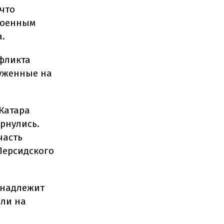
 что
овоенным
а.
нфликта
руженные на
Катара
ернулись.
часть
Персидского
инадлежит
или на