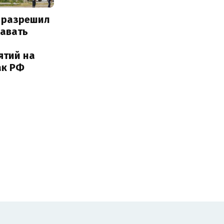
 разрешил
навать
ятий на
ак РФ