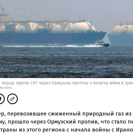
 першу партію СПГ через Ормузьку протоку з початку війни в Іран
ИВНЕ ФОТО
ер, перевозившее сжиженный природный газ из 
ему, прошло через Ормузский пролив, что стало 
страны из этого региона с начала войны с Ирано