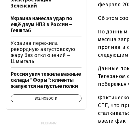
февраля 202
Зеленский
Об этом
соо
Украина нанесла удар по
ещё двум НПЗ в России –
Генштаб
По данным B
месяца заг
Украина пережила
пролива и 
рекордную августовскую
следующим 
жару без отключений –
Шмыгаль
Данные пок
Россия уничтожила важные
Тегераном 
склады "Форы": клиенты
побережья 
жалуются на пустые полки
Фактическо
ВСЕ НОВОСТИ
СПГ, что пр
сталкиватьс
ввели факт
РЕКЛАМА: