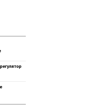
е
 регулятор
е