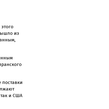
 этого
вышло из
данным,
денным
иранского
е поставки
должают
 так и США