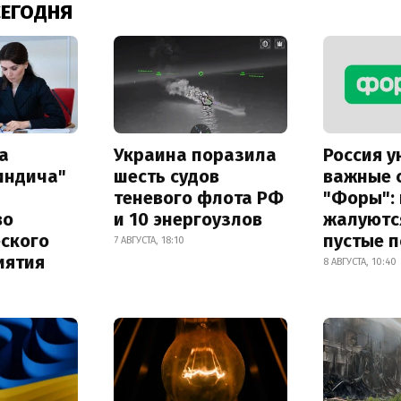
СЕГОДНЯ
а
Украина поразила
Россия 
индича"
шесть судов
важные 
теневого флота РФ
"Форы":
во
и 10 энергоузлов
жалуютс
еского
пустые 
7 АВГУСТА, 18:10
иятия
8 АВГУСТА, 10:40