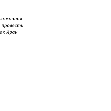
 компания
о провести
как Иран