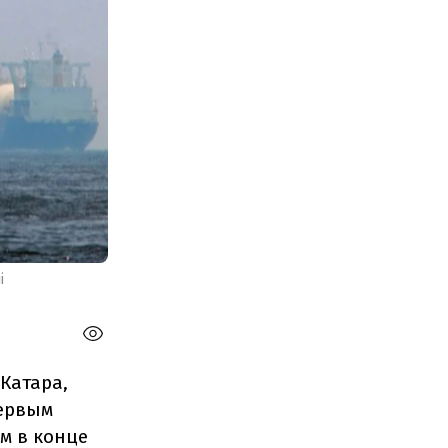
і
Катара,
первым
м в конце