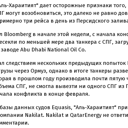
Аль-Хараитият" дает осторожные признаки того,
ПГ могут возобновиться, это далеко не равно д
римерно три рейса в день из Персидского залив
л Bloomberg в начале этой недели, с начала ко
есекли по меньшей мере два танкера с СПГ, заг
заводе Abu Dhabi National Oil Co.
тал следствием нескольких предыдущих попыток 
рузы через Ормуз, однако в итоге танкеры разв
торая в прошлом году производила почти пятую 
бъема СПГ, не смогла вывезти ни одного СПГ из 
ачала конфликта в конце февраля.
базы данных судов Equasis, "Аль-Хараитият" пр
омпании Nakilat. Nakilat и QatarEnergy не ответ
омментарии.