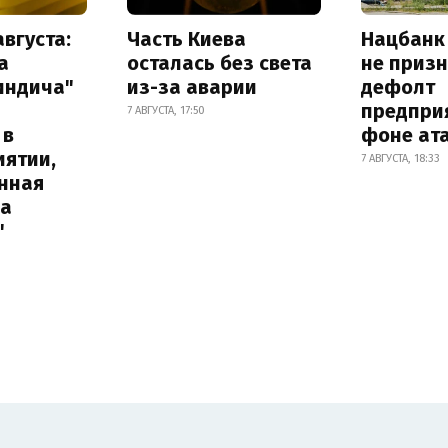
августа:
Часть Киева
Нацбанк
а
осталась без света
не приз
индича"
из-за аварии
дефолт
предпри
7 АВГУСТА, 17:50
 в
фоне ат
иятии,
7 АВГУСТА, 18:33
нная
на
"