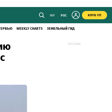
КЛУБ УП
УКР
РОС
ТЕРВЬЮ
WEEKLY CHARTS
ЗЕМЕЛЬНЫЙ ГИД
тию
РЕКЛАМА:
с