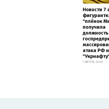
Новости 7 
фигурантк
"плёнок М
получила
должность
госпредпр
массирова
атака РФ 
"Укрнафту
7 АВГУСТА, 20:00