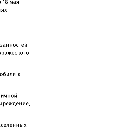
 18 мая
вых
язанностей
вражеского
обиля к
личной
учреждение,
населенных