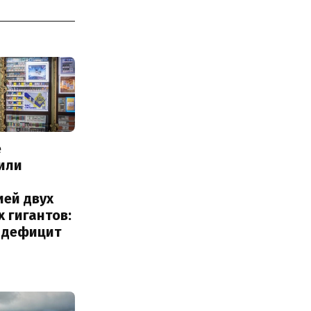
е
или
с
ией двух
 гигантов:
и дефицит