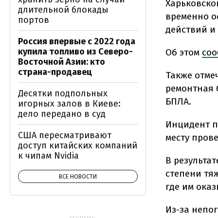
Харьковско
длительной блокады
временно о
портов
действий и
Россия впервые с 2022 года
купила топливо из Северо-
Об этом
со
Восточной Азии: кто
страна-продавец
Также отме
ремонтная 
Десятки подпольных
БПЛА.
игорных залов в Киеве:
дело передано в суд
Инцидент п
США пересматривают
месту пров
доступ китайских компаний
к чипам Nvidia
В результа
степени тя
ВСЕ НОВОСТИ
где им ока
Из-за непо