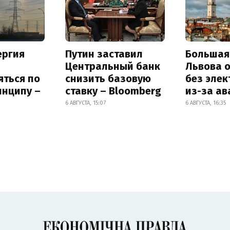
ергия
Путин заставил
Большая
Центральный банк
Львова 
яться по
снизить базовую
без элек
инципу –
ставку – Bloomberg
из-за ав
6 АВГУСТА, 15:07
6 АВГУСТА, 16:35