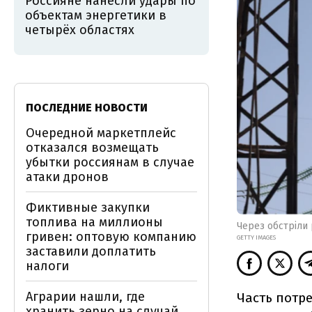
Россияне нанесли удары по
объектам энергетики в
четырёх областях
ПОСЛЕДНИЕ НОВОСТИ
Очередной маркетплейс
отказался возмещать
убытки россиянам в случае
атаки дронов
Фиктивные закупки
топлива на миллионы
Через обстріли 
гривен: оптовую компанию
GETTY IMAGES
заставили доплатить
налоги
Аграрии нашли, где
Часть потр
хранить зерно на случай