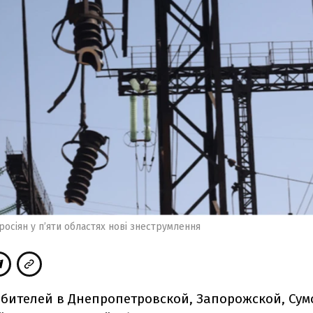
росіян у пʼяти областях нові знеструмлення
ебителей в Днепропетровской, Запорожской, Сум