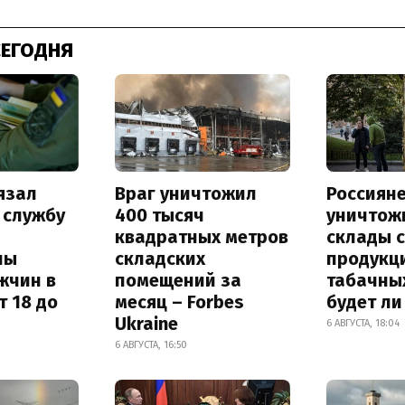
СЕГОДНЯ
язал
Враг уничтожил
Россиян
 службу
400 тысяч
уничтож
квадратных метров
склады 
ны
складских
продукц
жчин в
помещений за
табачных
т 18 до
месяц – Forbes
будет л
Ukraine
6 АВГУСТА, 18:04
6 АВГУСТА, 16:50