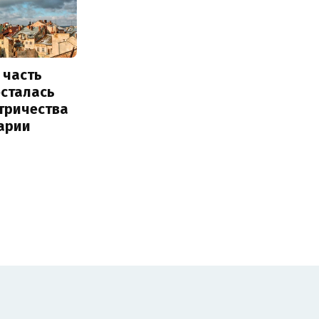
 часть
осталась
тричества
арии