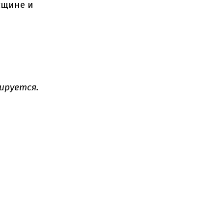
сщине и
ируется.