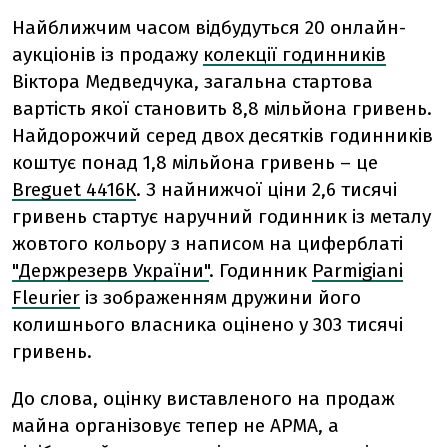
Найближчим часом відбудуться 20 онлайн-
аукціонів із продажу
колекції годинників
Віктора Медведчука, загальна стартова
вартість якої становить 8,8 мільйона гривень.
Найдорожчий серед двох десятків годинників
коштує понад 1,8 мільйона гривень – це
Breguet 4416К
. З найнижчої ціни 2,6 тисячі
гривень стартує наручний годинник із металу
жовтого кольору з написом на циферблаті
"Держрезерв України"
. Годинник
Parmigiani
Fleurier
із зображенням дружини його
колишнього власника оцінено у 303 тисячі
гривень.
До слова, оцінку виставленого на продаж
майна організовує тепер не АРМА, а