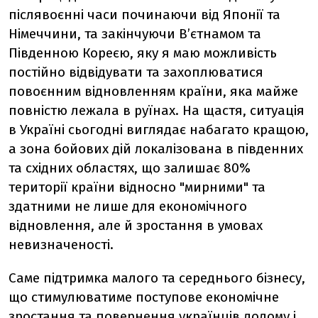
післявоєнні часи починаючи від Японії та
Німеччини, та закінчуючи В’єтнамом та
Південною Кореєю, яку я маю можливість
постійно відвідувати та захоплюватися
повоєнним відновленням країни, яка майже
повністю лежала в руїнах. На щастя, ситуація
в Україні сьогодні виглядає набагато кращою,
а зона бойових дій локалізована в південних
та східних областях, що залишає 80%
території країни відносно "мирними" та
здатними не лише для економічного
відновлення, але й зростання в умовах
невизначеності.
Саме підтримка малого та середнього бізнесу,
що стимулюватиме поступове економічне
зростання та повернення українців додому і