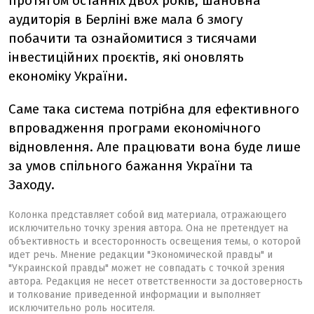
протягом останніх двох років, шановна
аудиторія в Берліні вже мала б змогу
побачити та ознайомитися з тисячами
інвестиційних проєктів, які оновлять
економіку України.
Саме така система потрібна для ефективного
впровадження програми економічного
відновлення. Але працювати вона буде лише
за умов спільного бажання України та
Заходу.
Колонка представляет собой вид материала, отражающего
исключительно точку зрения автора. Она не претендует на
объективность и всесторонность освещения темы, о которой
идет речь. Мнение редакции "Экономической правды" и
"Украинской правды" может не совпадать с точкой зрения
автора. Редакция не несет ответственности за достоверность
и толкование приведенной информации и выполняет
исключительно роль носителя.