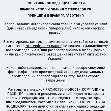
ПОЛИТИКА КОНФИДЕНЦИАЛЬНОСТИ
ПРАВИЛА ИСПОЛЬЗОВАНИЯ МАТЕРИАЛОВ УП
ПРИНЦИПЫ И ПРАВИЛА РАБОТЫ УП
Использование материалов сайта только при условии ссылки
(для интернет-изданий - гиперссылки) на "Экономическую
правду".
Все материалы, которые размещены на этом сайте со ссылкой
на агентство
"Интерфакс-Украина"
, не подлежат дальнейшему
воспроизведению и/или распространению в любой форме,
иначе как с письменного разрешения агентства "Интерфакс-
Украина".
Какое-либо копирование, перепечатка и воспроизведение
фотографических произведений и/или аудиовизуальных
произведений правообладателя Getty Images строго
запрещены.
Материалы с плашкой PROMOTED, НОВОСТИ КОМПАНИЙ и
ПОЗИЦИЯ являются рекламными и публикуются на правах
рекламы. Редакция может не разделять взгляды, которые в
них продвигаются. Материалы с плашкой СПЕЦПРОЕКТ и ЗА
ПОДДЕРЖКУ также являются рекламными, однако редакция
участвует в подготовке этого контента и разделяет мнения,