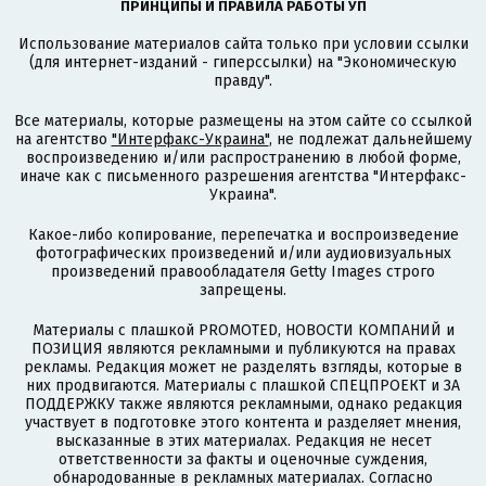
ПРИНЦИПЫ И ПРАВИЛА РАБОТЫ УП
Использование материалов сайта только при условии ссылки
(для интернет-изданий - гиперссылки) на "Экономическую
правду".
Все материалы, которые размещены на этом сайте со ссылкой
на агентство
"Интерфакс-Украина"
, не подлежат дальнейшему
воспроизведению и/или распространению в любой форме,
иначе как с письменного разрешения агентства "Интерфакс-
Украина".
Какое-либо копирование, перепечатка и воспроизведение
фотографических произведений и/или аудиовизуальных
произведений правообладателя Getty Images строго
запрещены.
Материалы с плашкой PROMOTED, НОВОСТИ КОМПАНИЙ и
ПОЗИЦИЯ являются рекламными и публикуются на правах
рекламы. Редакция может не разделять взгляды, которые в
них продвигаются. Материалы с плашкой СПЕЦПРОЕКТ и ЗА
ПОДДЕРЖКУ также являются рекламными, однако редакция
участвует в подготовке этого контента и разделяет мнения,
высказанные в этих материалах. Редакция не несет
ответственности за факты и оценочные суждения,
обнародованные в рекламных материалах. Согласно