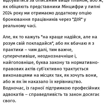
відбуватись за описаним вище планом, або ж,
як обіцяють представники Мінцифри у липні
2024 року ми отримаємо додаткову опцію
бронювання працівників через "ДІЯ" у
реальному часі.
Але, як то кажуть "на краще надійся, але на
розум свій покладайся", або як вбачаю я з
практики – чим далі, тим важче,
суперечливіше, неоднозначніше і,
найголовніше, буква закону та нормативно-
правових актів суб’єктивно трактується
виконавцями на місцях так, як хочуть вони,
або ж як їм наказало їх керівництво.
Водночас, із гарної підтримкою професійних
адвокатів – справедливість та закон досягає
свого.