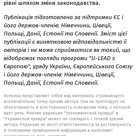
рівні шляхом зміни законодавства.
Публікація підготовлена за підтримки ЄС і
його держав-членів: Німеччини, Швеції,
Польщі, Данії, Естонії та Словенії. Зміст цієї
публікації є винятковою відповідальністю її
авторів і не може сприйматися як такий, що
відображає погляди програми "U-LEAD з
Європою", уряду України, Європейського Союзу
і його держав-членів: Німеччини, Швеції,
Польщі, Данії, Естонії та Словенії.
Колонка представляет собой вид материала, отражающего
исключительно точку зрения автора. Она не претендует на
объективность и всесторонность освещения темы, о которой
идет речь. Мнение редакции "Экономической правды" и
"Украинской правды" может не совпадать с точкой зрения
автора. Редакция не несет ответственности за достоверность
и толкование приведенной информации и выполняет