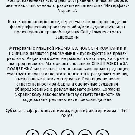
воспроизведению и/или распространению в любой форме,
иначе как с письменного разрешения агентства "Интерфакс-
Украина".
Какое-либо копирование, перепечатка и воспроизведение
фотографических произведений и/или аудиовизуальных
произведений правообладателя Getty Images строго
запрещены.
Материалы с плашкой PROMOTED, НОВОСТИ КОМПАНИЙ и
ПОЗИЦИЯ являются рекламными и публикуются на правах
рекламы. Редакция может не разделять взгляды, которые в
них продвигаются. Материалы с плашкой СПЕЦПРОЕКТ и ЗА
ПОДДЕРЖКУ также являются рекламными, однако редакция
участвует в подготовке этого контента и разделяет мнения,
высказанные в этих материалах. Редакция не несет
ответственности за факты и оценочные суждения,
обнародованные в рекламных материалах. Согласно
украинскому законодательству ответственность за
содержание рекламы несет рекламодатель.
Субъект в сфере онлайн-медиа; идентификатор медиа - R40-
02163.