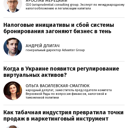
ЯРОСЛАВ МЕРЕЦКИЙ
CEO Jurisprudential consulting group. Эксперт по международному
налогообложению и легализации капитала
Налоговые инициативы и сбой системы
бронирования загоняют бизнес в тень
АНДРЕЙ ДЛИГАЧ
генеральный директор Advanter Group
Когда в Украине появится регулирование
виртуальных активов?
ОЛЬГА ВАСИЛЕВСКАЯ-СМАГЛЮК
народный депутат, заместитель председателя комитета
Верховной Рады по вопросам финансов, налоговой и
таможенной политики
Как табачная индустрия превратила точки
продаж в маркетинговый инструмент