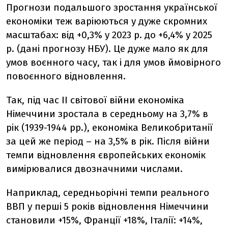
Прогнози подальшого зростання української
економіки теж варіюються у дуже скромних
масштабах: від +0,3% у 2023 р. до +6,4% у 2025
р. (дані прогнозу НБУ). Це дуже мало як для
умов воєнного часу, так і для умов ймовірного
повоєнного відновлення.
Так, під час ІІ світової війни економіка
Німеччини зростала в середньому на 3,7% в
рік (1939-1944 рр.), економіка Великобританії
за цей же період – на 3,5% в рік. Після війни
темпи відновлення європейських економік
вимірювалися двозначними числами.
Наприклад, середньорічні темпи реального
ВВП у перші 5 років відновлення Німеччини
становили +15%, Франції +18%, Італії: +14%,