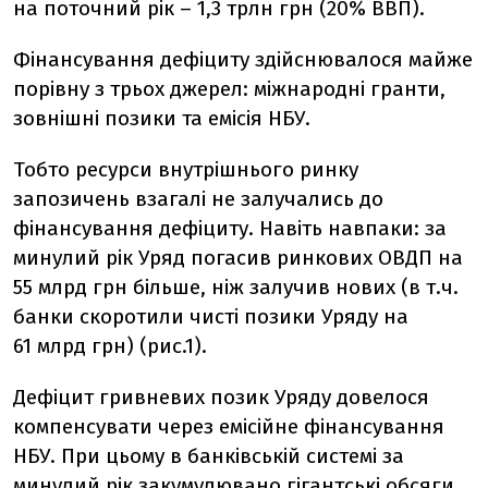
на поточний рік – 1,3 трлн грн (20% ВВП).
Фінансування дефіциту здійснювалося майже
порівну з трьох джерел: міжнародні гранти,
зовнішні позики та емісія НБУ.
Тобто ресурси внутрішнього ринку
запозичень взагалі не залучались до
фінансування дефіциту. Навіть навпаки: за
минулий рік Уряд погасив ринкових ОВДП на
55 млрд грн більше, ніж залучив нових (в т.ч.
банки скоротили чисті позики Уряду на
61 млрд грн) (рис.1).
Дефіцит гривневих позик Уряду довелося
компенсувати через емісійне фінансування
НБУ. При цьому в банківській системі за
минулий рік закумулювано гігантські обсяги