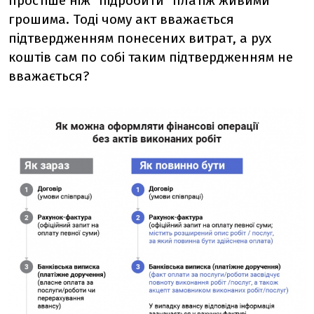
простіше ніж "підробити" платіж живими
грошима. Тоді чому акт вважається
підтвердженням понесених витрат, а рух
коштів сам по собі таким підтвердженням не
вважається?