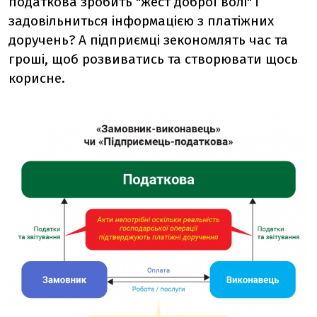
податкова зробить "жест доброї волі" і
задовільниться інформацією з платіжних
доручень? А підприємці зекономлять час та
гроші, щоб розвиватись та створювати щось
корисне.