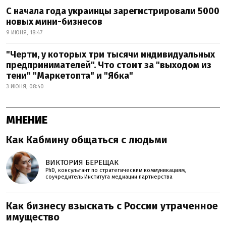
С начала года украинцы зарегистрировали 5000
новых мини-бизнесов
9 ИЮНЯ, 18:47
"Черти, у которых три тысячи индивидуальных
предпринимателей". Что стоит за "выходом из
тени" "Маркетопта" и "Ябка"
3 ИЮНЯ, 08:40
МНЕНИЕ
Как Кабмину общаться с людьми
ВИКТОРИЯ БЕРЕЩАК
PhD, консультант по стратегическим коммуникациям,
соучредитель Института медиации партнерства
Как бизнесу взыскать с России утраченное
имущество