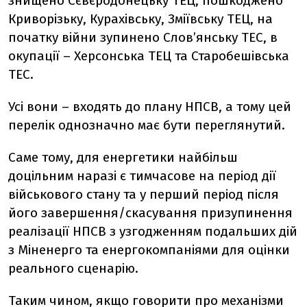
знищено Сєвєродонецьку ТЕЦ, пошкоджено
Криворізьку, Курахівську, Зміївську ТЕЦ, на
початку війни зупинено Слов’янську ТЕС, в
окупації – Херсонська ТЕЦ та Старобешівська
ТЕС.
Усі вони – входять до плану НПСВ, а тому цей
перелік однозначно має бути переглянутий.
Саме тому, для енергетики найбільш
доцільним наразі є тимчасове на період дії
військового стану та у перший період після
його завершення/скасування призупинення
реалізації НПСВ з узгодженням подальших дій
з Міненерго та енергокомпаніями для оцінки
реального сценарію.
Таким чином, якщо говорити про механізми