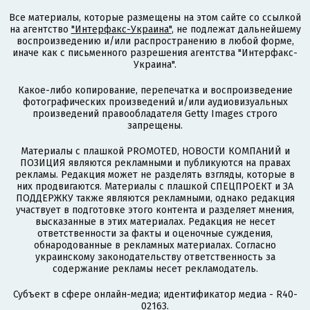
Все материалы, которые размещены на этом сайте со ссылкой
на агентство
"Интерфакс-Украина"
, не подлежат дальнейшему
воспроизведению и/или распространению в любой форме,
иначе как с письменного разрешения агентства "Интерфакс-
Украина".
Какое-либо копирование, перепечатка и воспроизведение
фотографических произведений и/или аудиовизуальных
произведений правообладателя Getty Images строго
запрещены.
Материалы с плашкой PROMOTED, НОВОСТИ КОМПАНИЙ и
ПОЗИЦИЯ являются рекламными и публикуются на правах
рекламы. Редакция может не разделять взгляды, которые в
них продвигаются. Материалы с плашкой СПЕЦПРОЕКТ и ЗА
ПОДДЕРЖКУ также являются рекламными, однако редакция
участвует в подготовке этого контента и разделяет мнения,
высказанные в этих материалах. Редакция не несет
ответственности за факты и оценочные суждения,
обнародованные в рекламных материалах. Согласно
украинскому законодательству ответственность за
содержание рекламы несет рекламодатель.
Субъект в сфере онлайн-медиа; идентификатор медиа - R40-
02163.