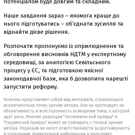
потенціалом буде довгим та складним.
Наше завдання зараз – якомога краще до
нього підготуватись – об’єднати зусилля та
віднайти дієве рішення.
Розпочати пропонуємо із оприлюднення та
обговорення висновків НДТМ у експертному
середовищі, за аналогією Севільського
процесу у ЄС, та підготовкою якісної
законодавчої бази, яка б дозволила нарешті
запустити реформу.
Колонка представляет собой вид материала, отражающего
исключительно точку зрения автора. Она не претендует на
объективность и всесторонность освещения темы, о которой
идет речь. Мнение редакции "Экономической правды" и
"Украинской правды" может не совпадать с точкой зрения
автора. Редакция не несет ответственности за достоверность
и толкование приведенной информации и выполняет