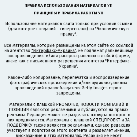
ПРАВИЛА ИСПОЛЬЗОВАНИЯ МАТЕРИАЛОВ УП
ПРИНЦИПЫ И ПРАВИЛА РАБОТЫ УП
Использование материалов сайта только при условии ссылки
(для интернет-изданий - гиперссылки) на "Экономическую
правду".
Все материалы, которые размещены на этом сайте со ссылкой
на агентство
"Интерфакс-Украина"
, не подлежат дальнейшему
воспроизведению и/или распространению в любой форме,
иначе как с письменного разрешения агентства "Интерфакс-
Украина".
Какое-либо копирование, перепечатка и воспроизведение
фотографических произведений и/или аудиовизуальных
произведений правообладателя Getty Images строго
запрещены.
Материалы с плашкой PROMOTED, НОВОСТИ КОМПАНИЙ и
ПОЗИЦИЯ являются рекламными и публикуются на правах
рекламы. Редакция может не разделять взгляды, которые в
них продвигаются. Материалы с плашкой СПЕЦПРОЕКТ и ЗА
ПОДДЕРЖКУ также являются рекламными, однако редакция
участвует в подготовке этого контента и разделяет мнения,
высказанные в этих материалах. Редакция не несет