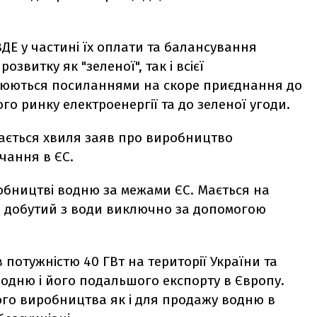
ДЕ у частині їх оплати та балансування
звитку як "зеленої", так і всієї
інюються посиланнями на скоре приєднання до
го ринку електроенергії та до зеленої угоди.
мається хвиля заяв про виробництво
ачання в ЄС.
обництві водню за межами ЄС. Мається на
що добутий з води виключно за допомогою
 потужністю 40 ГВт на території України та
одню і його подальшого експорту в Європу.
ого виробництва як і для продажу водню в