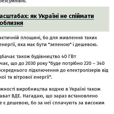
безсумнівні.
сштабах: як Україні не спіймати
облизня
рактичній площині, бо для живлення таких
енергії, яка має бути "зеленою" і дешевою.
дбачає також будівництво 40 ГВт
ачає, що до 2030 року "буде потрібно 220 – 340
середнього підключення до електролізерів від
ї та вітрової енергії".
ужності виробництва водню в Україні також
гават ВДЕ. Нагадаю, що зараз встановлено
не є дешевою, бо за неї сплачують за високим