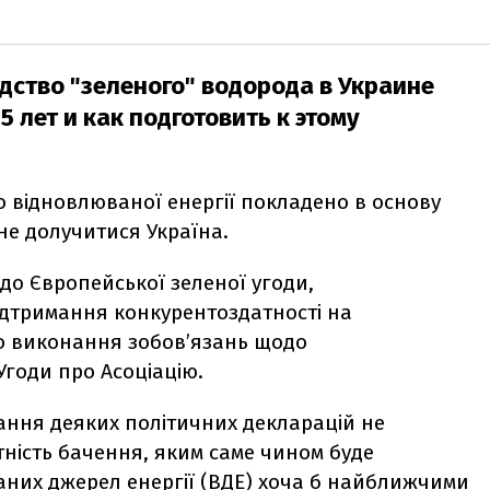
ство "зеленого" водорода в Украине
5 лет и как подготовить к этому
о відновлюваної енергії покладено в основу
гне долучитися Україна.
до Європейської зеленої угоди,
ідтримання конкурентоздатності на
ро виконання зобов’язань щодо
Угоди про Асоціацію.
ання деяких політичних декларацій не
тність бачення, яким саме чином буде
аних джерел енергії (ВДЕ) хоча б найближчими