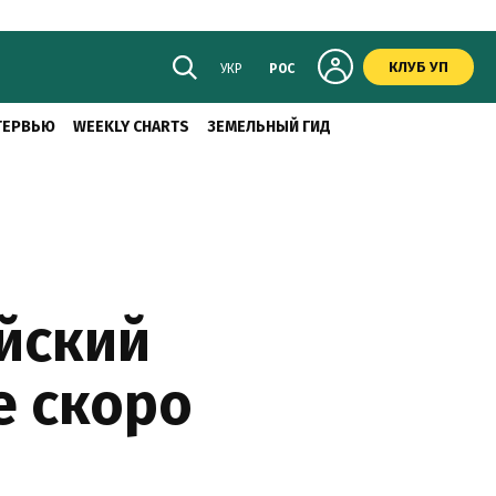
КЛУБ УП
УКР
РОС
ТЕРВЬЮ
WEEKLY CHARTS
ЗЕМЕЛЬНЫЙ ГИД
йский
е скоро