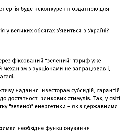
енергія буде неконкурентноздатною для
я у великих обсягах з’явиться в Україні?
ерез фіксований "зелений" тариф уже
й механізм з аукціонами не запрацював і,
агалі.
ктиву надання інвесторам субсидій, гарантій
 достатності ринкових стимулів. Так, у світі
итку "зеленої" енергетики – як з державними
тримки необхідне функціонування