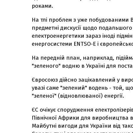
роками.
На тлі проблем з уже побудованими В
предметні дискусії щодо подальшого ро
електроенергетики зараз іноді підм
енергосистеми ENTSO-E і європейсько
На передній план, наприклад, підій
"зеленого" водню в Україні для пост
Євросоюз дійсно зацікавлений у вир
увазі саме "зелений" водень - той, 
"зеленої" (відновлюваної) енергії.
ЄС очікує спорудження електролізерів
Північної Африки для виробництва в
Майбутні вигоди для України від так