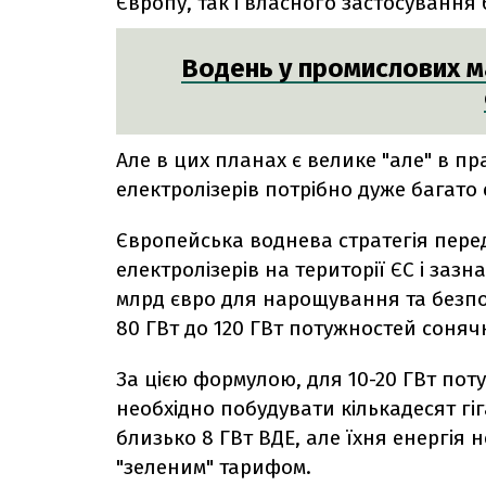
Європу, так і власного застосування 
Водень у промислових ма
Але в цих планах є велике "але" в п
електролізерів потрібно дуже багато 
Європейська воднева стратегія пере
електролізерів на території ЄС і зазн
млрд євро для нарощування та безпо
80 ГВт до 120 ГВт потужностей сонячно
За цією формулою, для 10-20 ГВт пот
необхідно побудувати кількадесят гі
близько 8 ГВт ВДЕ, але їхня енергія 
"зеленим" тарифом.