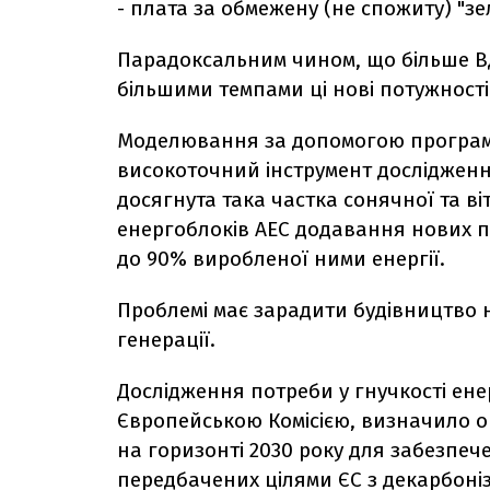
- плата за обмежену (не спожиту) "з
Парадоксальним чином, що більше ВД
більшими темпами ці нові потужност
Моделювання за допомогою програмно
високоточний інструмент дослідження
досягнута така частка сонячної та ві
енергоблоків АЕС додавання нових 
до 90% виробленої ними енергії.
Проблемі має зарадити будівництво 
генерації.
Дослідження потреби у гнучкості ен
Європейською Комісією, визначило 
на горизонті 2030 року для забезпеч
передбачених цілями ЄС з декарбоніз