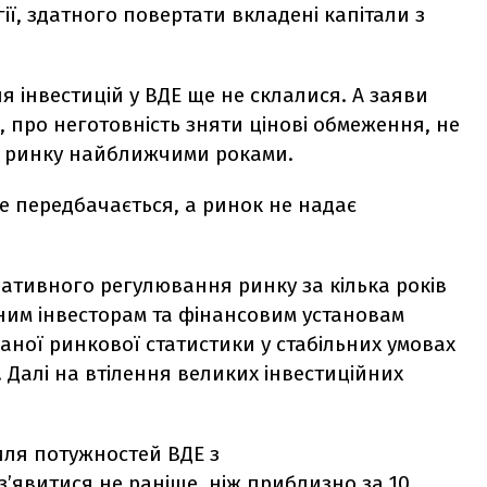
ії, здатного повертати вкладені капітали з
я інвестицій у ВДЕ ще не склалися. А заяви
 про неготовність зняти цінові обмеження, не
ії ринку найближчими роками.
е передбачається, а ринок не надає
ативного регулювання ринку за кілька років
ійним інвесторам та фінансовим установам
аної ринкової статистики у стабільних умовах
 Далі на втілення великих інвестиційних
иля потужностей ВДЕ з
явитися не раніше, ніж приблизно за 10