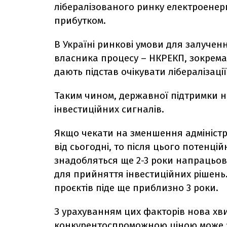
лібералізованого ринку електроенерг
прибутком.
В Україні ринкові умови для залученн
власника процесу – НКРЕКП, зокрема,
дають підстав очікувати лібералізац
Таким чином, державної підтримки н
інвестиційних сигналів.
Якщо чекати на зменшення адміністр
від сьогодні, то після цього потенц
знадобляться ще 2-3 роки напрацьов
для прийняття інвестиційних рішень.
проєктів піде ще приблизно 3 роки.
З урахуванням цих факторів нова хв
конкурентоспроможною ціною може з’