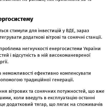
нергосистему
ться стимули для інвестицій у ВДЕ, зараз
егрувати додаткові вітрові та сонячні станції.
 проблема негнучкості енергосистеми України
тей і відсутність в ній високоманевреної
ргії.
 в неможливості ефективно компенсувати
опомогою традиційної генерації.
ення вітрових та сонячних потужностей, що вже
шими, коли введуть в експлуатацію останні
, це додатковий тягар, що лягає на споживачів