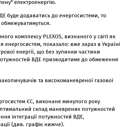
елену" електроенергію.
Е буде додаватись до енергосистеми, то
і обмежуватимуться.
го комплексу PLEXOS, визнаного у світі як
 енергосистем, показало: вже зараз в Україні
трової енергії, що без зупинки частини
потужностей ВДЕ призводитиме до обмеження
накопичувачів та високоманевреної газової
ергосистем ЄС, виконане минулого року
оптимальний склад маневрених потужностей
ення інтеграції потужностей ВДЕ,
ації (див. графік нижче).