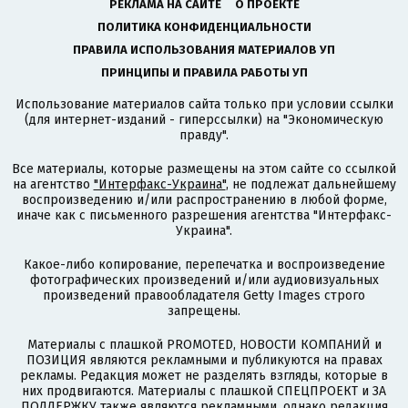
РЕКЛАМА НА САЙТЕ
О ПРОЕКТЕ
ПОЛИТИКА КОНФИДЕНЦИАЛЬНОСТИ
ПРАВИЛА ИСПОЛЬЗОВАНИЯ МАТЕРИАЛОВ УП
ПРИНЦИПЫ И ПРАВИЛА РАБОТЫ УП
Использование материалов сайта только при условии ссылки
(для интернет-изданий - гиперссылки) на "Экономическую
правду".
Все материалы, которые размещены на этом сайте со ссылкой
на агентство
"Интерфакс-Украина"
, не подлежат дальнейшему
воспроизведению и/или распространению в любой форме,
иначе как с письменного разрешения агентства "Интерфакс-
Украина".
Какое-либо копирование, перепечатка и воспроизведение
фотографических произведений и/или аудиовизуальных
произведений правообладателя Getty Images строго
запрещены.
Материалы с плашкой PROMOTED, НОВОСТИ КОМПАНИЙ и
ПОЗИЦИЯ являются рекламными и публикуются на правах
рекламы. Редакция может не разделять взгляды, которые в
них продвигаются. Материалы с плашкой СПЕЦПРОЕКТ и ЗА
ПОДДЕРЖКУ также являются рекламными, однако редакция