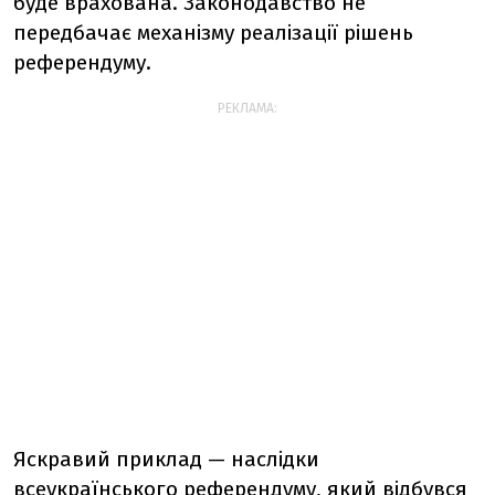
буде врахована. Законодавство не
передбачає механізму реалізації рішень
референдуму.
РЕКЛАМА:
Яскравий приклад — наслідки
всеукраїнського референдуму, який відбувся