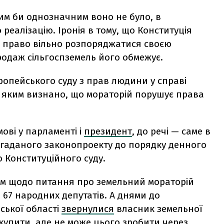
ким би однозначним воно не було, в
 реалізацію. Іронія в тому, що Конституція
ає право вільно розпоряджатися своєю
родаж сільгоспземель його обмежує.
ропейського суду з прав людини у справі
, яким визнано, що мораторій порушує права
ові у парламенті і
президент
, до речі — саме в
гаданого законопроекту до порядку денного
о Конституційного суду.
ям щодо питання про земельний мораторій
 67 народних депутатів. А днями до
ської області
звернулися
власник земельної
 купити, але не може цього зробити через