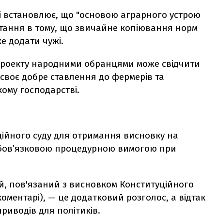
щі встановлює, що "основою аграрного устрою
итання в тому, що звичайне копіювання норм
е додати чужі.
опроекту народними обранцями може свідчити
своє добре ставлення до фермерів та
кому господарстві.
ційного суду для отримання висновку на
є обов’язковою процедурною вимогою при
ій, пов'язаний з висновком Конституційного
оментарі), — це додатковий розголос, а відтак
риводів для політиків.