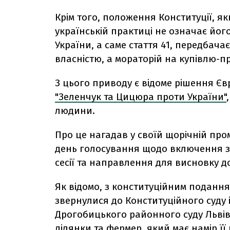
Крім того, положення Конституції, я
українській практиці не означає його
України, а саме стаття 41, передбач
власністю, а мораторій на купівлю-п
З цього приводу є відоме рішення Єв
"Зеленчук та Цицюра проти України"
людини.
Про це нагадав у своїй щорічній пром
день голосування щодо включення з
сесії та направлення для висновку д
Як відомо, з конституційним поданн
звернулися до Конституційного суду і
Дрогобицького районного суду Львів
ділянки та фермер, який має намір її