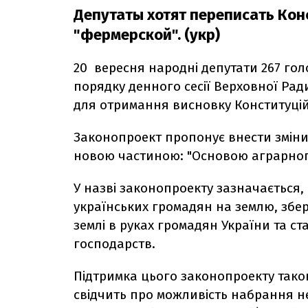
Депутаты хотят переписать Кон
"фермерской". (укр)
20
вересня народні депутати 267 го
порядку денного сесії Верховної Ра
для отримання висновку Конституцій
Законопроект пропонує внести зміни 
новою частиною: "Основою аграрного
У назві законопроекту зазначається, 
українських громадян на землю, збер
землі в руках громадян України та с
господарств.
Підтримка цього законопроекту такою
свідчить про можливість набрання не