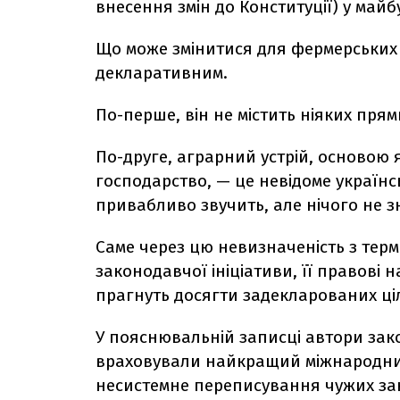
внесення змін до Конституції) у майб
Що може змінитися для фермерських 
декларативним.
По-перше, він не містить ніяких прям
По-друге, аграрний устрій, основою
господарство, — це невідоме україн
привабливо звучить, але нічого не з
Саме через цю невизначеність з термі
законодавчої ініціативи, її правові 
прагнуть досягти задекларованих ці
У пояснювальній записці автори за
враховували найкращий міжнародний
несистемне переписування чужих за