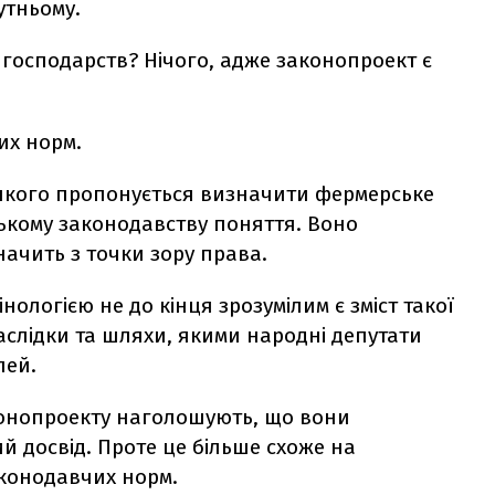
утньому.
господарств? Нічого, адже законопроект є
их норм.
 якого пропонується визначити фермерське
ському законодавству поняття. Воно
начить з точки зору права.
нологією не до кінця зрозумілим є зміст такої
наслідки та шляхи, якими народні депутати
лей.
конопроекту наголошують, що вони
 досвід. Проте це більше схоже на
конодавчих норм.