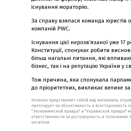
існування мораторію.
За справу взялася команда юристів од
компаній PWC.
Існування цієї нерозв’язаної уже 17 р
Конституції, спонукає робити виснов
більш нагальні питання, які впливаю
бізнес, так і на репутацію України у сві
Тож причина, яка спонукала парламент
до пріоритетних, викликає велике з
Колонка представляет собой вид материала, отра
претендует на объективность и всесторонность о
"Экономической правды" и "Украинской правды" мо
ответственности за достоверность и толкование
носителя.