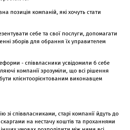
на позиція компаній, які хочуть стати
езентувати себе та свої послуги, допомагати
енні зборів для обрання їх управителем
еформи - співвласники усвідомили б себе
яючі компанії зрозуміли, що всі рішення
- бути клієнтоорієнтованим виконавцем
ію зі співвласниками, старі компанії йдуть до
 скаргами на нестачу коштів та проханнями
 інших умовах розподілити між ними всі