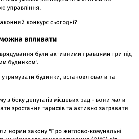
ою управління.
 законний конкурс сьогодні?
 можна впливати
оврядування були активними гравцями гри під
им будинком".
е утримувати будинки, встановлювали та
у з боку депутатів місцевих рад - вони мали
ати зростання тарифів та активно загравати
коли норми закону "Про житлово-комунальні