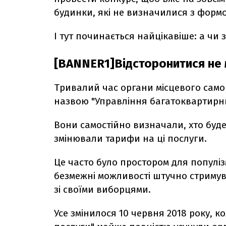
будинки, які не визначилися з форм
І тут починається найцікавіше: а чи
[BANNER1]Відсторонитися не
Тривалий час органи місцевого сам
назвою "Управління багатоквартирн
Вони самостійно визначали, хто буд
змінювали тарифи на ці послуги.
Це часто було простором для популізм
безмежні можливості штучно стримув
зі своїми виборцями.
Усе змінилося 10 червня 2018 року, 