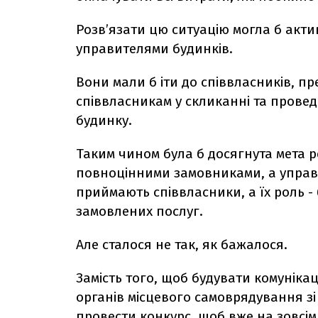
Розв’язати цю ситуацію могла б актив
управителями будинків.
Вони мали б іти до співвласників, пр
співвласникам у скликанні та провед
будинку.
Таким чином була б досягнута мета р
повноцінними замовниками, а управл
приймають співвласники, а їх роль 
замовлених послуг.
Але сталося не так, як бажалося.
Замість того, щоб будувати комунікац
органів місцевого самоврядування зі
провести конкурс, щоб вже на зовсім