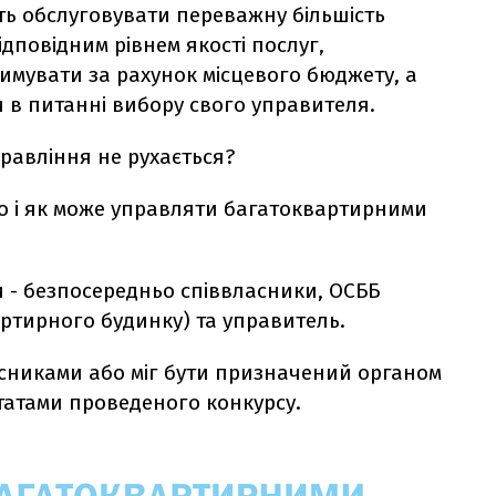
ь обслуговувати переважну більшість
ідповідним рівнем якості послуг,
имувати за рахунок місцевого бюджету, а
в питанні вибору свого управителя.
равління не рухається?
то і як може управляти багатоквартирними
и - безпосередньо співвласники, ОСББ
артирного будинку) та управитель.
сниками або міг бути призначений органом
татами проведеного конкурсу.