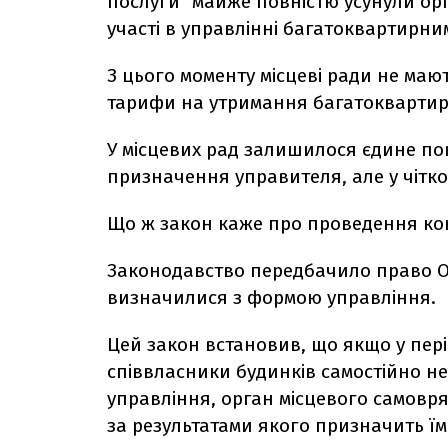
послуги" майже повністю усунули ор
участі в управлінні багатоквартирн
З цього моменту місцеві ради не ма
тарифи на утримання багатоквартир
У місцевих рад залишилося єдине по
призначення управителя, але у чітк
Що ж закон каже про проведення ко
Законодавство передбачило право ОМ
визначилися з формою управління.
Цей закон встановив, що якщо у періо
співвласники будинків самостійно н
управління, орган місцевого самовря
за результатами якого призначить їм