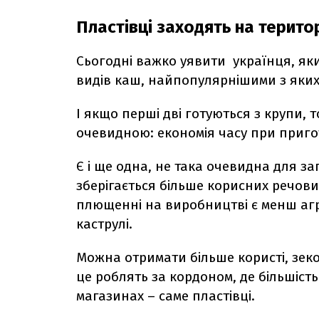
Пластівці заходять на терито
Сьогодні важко уявити українця, яки
видів каш, найпопулярнішими з яких 
І якщо перші дві готуються з крупи, т
очевидною: економія часу при приго
Є і ще одна, не така очевидна для заг
зберігається більше корисних речов
плющенні на виробництві є менш аг
каструлі.
Можна отримати більше користі, зеко
це роблять за кордоном, де більшіст
магазинах – саме пластівці.