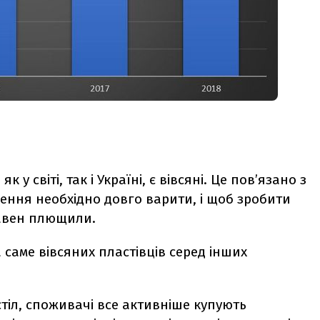
 світі, так і Україні, є вівсяні. Це пов’язано з
щення необхідно довго варити, і щоб зробити
давен плющили.
а саме вівсяних пластівців серед інших
стіл, споживачі все активніше купують