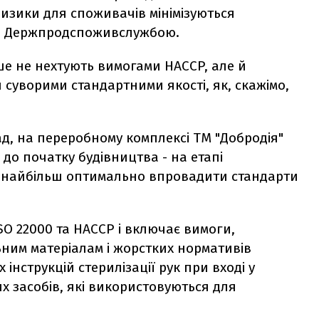
изики для споживачів мінімізуються
ів Держпродспоживслужбою.
ше не нехтують вимогами HACCP, але й
 суворими стандартними якості, як, скажімо,
, на переробному комплексі ТМ "Добродія"
 до початку будівництва - на етапі
о найбільш оптимально впровадити стандарти
ISO 22000 та HACCP і включає вимоги,
ним матеріалам і жорстких нормативів
нструкцій стерилізації рук при вході у
х засобів, які використовуються для