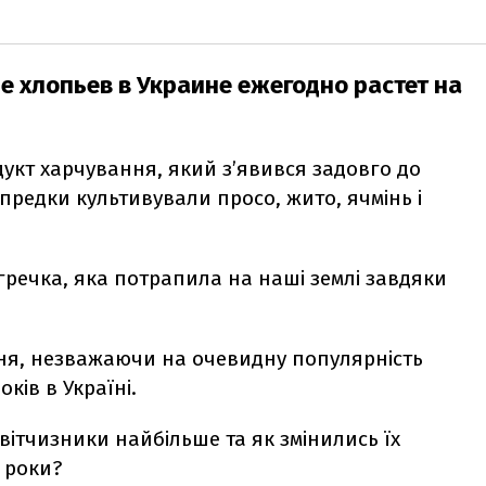
е хлопьев в Украине ежегодно растет на
укт харчування, який з’явився задовго до
редки культивували просо, жито, ячмінь і
я гречка, яка потрапила на наші землі завдяки
ння, незважаючи на очевидну популярність
оків в Україні.
ітчизники найбільше та як змінились їх
 роки?