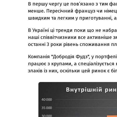
В першу чергу це пов’язано з тим фа
менше. Пересічний француз чи німец
швидким та легким у приготуванні, 
В Україні ці тренди поки що не наб
наші співвітчизники все активніше з
останні 3 роки рівень споживання пл
Компанія "Добродія Фудз", у портфелі
працює з крупами, а спеціалізується 
злаків із них, оскільки цей ринок є 