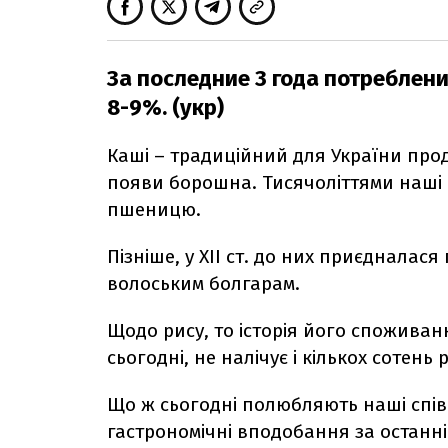
За последние 3 года потреблени
8-9%. (укр)
Каші – традиційний для України прод
появи борошна. Тисячоліттями наші п
пшеницю.
Пізніше, у ХІІ ст. до них приєдналас
волоським болгарам.
Щодо рису, то історія його спожива
сьогодні, не налічує і кількох сотень р
Що ж сьогодні полюбляють наші співв
гастрономічні вподобання за останні