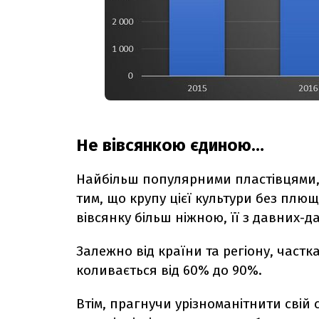
Не вівсянкою єдиною…
Найбільш популярними пластівцями, як у
тим, що крупу цієї культури без плю
вівсянку більш ніжною, її з давних-
Залежно від країни та регіону, частк
коливається від 60% до 90%.
Втім, прагнучи урізноманітнити свій 