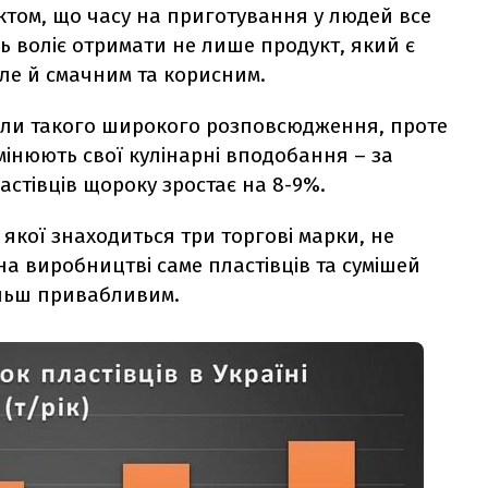
ктом, що часу на приготування у людей все
ь воліє отримати не лише продукт, який є
але й смачним та корисним.
рали такого широкого розповсюдження, проте
мінюють свої кулінарні вподобання – за
астівців щороку зростає на 8-9%.
 якої знаходиться три торгові марки, не
на виробництві саме пластівців та сумішей
більш привабливим.