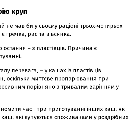
рію круп
й не мав би у своєму раціоні трьох-чотирьох
є гречка, рис та вівсянка.
о остання – з пластівців. Причина є
туванні.
алу перевага, – у кашах із пластівців
ин, оскільки миттєве пропарювання при
ресивним порівняно з тривалим варінням у
номити час і при приготуванні інших каш, як
ь каш, які купуються споживачами у роздрібних