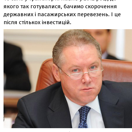
якого так готувалися, бачимо скорочення
державних і пасажирських перевезень. І це
після стількох інвестицій.