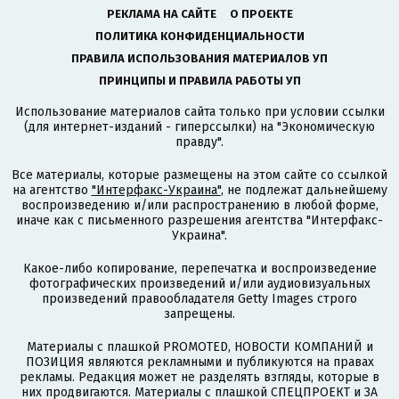
РЕКЛАМА НА САЙТЕ
О ПРОЕКТЕ
ПОЛИТИКА КОНФИДЕНЦИАЛЬНОСТИ
ПРАВИЛА ИСПОЛЬЗОВАНИЯ МАТЕРИАЛОВ УП
ПРИНЦИПЫ И ПРАВИЛА РАБОТЫ УП
Использование материалов сайта только при условии ссылки
(для интернет-изданий - гиперссылки) на "Экономическую
правду".
Все материалы, которые размещены на этом сайте со ссылкой
на агентство
"Интерфакс-Украина"
, не подлежат дальнейшему
воспроизведению и/или распространению в любой форме,
иначе как с письменного разрешения агентства "Интерфакс-
Украина".
Какое-либо копирование, перепечатка и воспроизведение
фотографических произведений и/или аудиовизуальных
произведений правообладателя Getty Images строго
запрещены.
Материалы с плашкой PROMOTED, НОВОСТИ КОМПАНИЙ и
ПОЗИЦИЯ являются рекламными и публикуются на правах
рекламы. Редакция может не разделять взгляды, которые в
них продвигаются. Материалы с плашкой СПЕЦПРОЕКТ и ЗА