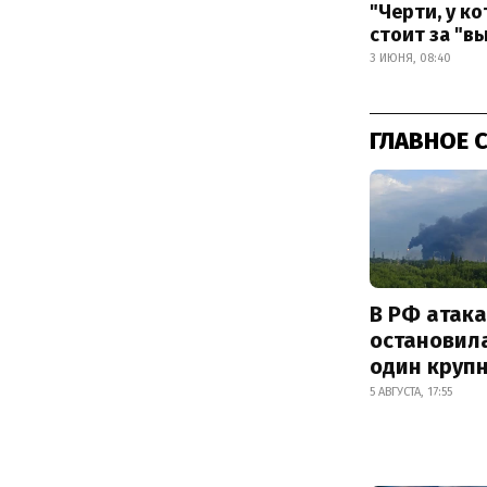
"Черти, у к
стоит за "в
3 ИЮНЯ, 08:40
ГЛАВНОЕ 
В РФ атак
остановил
один круп
5 АВГУСТА, 17:55