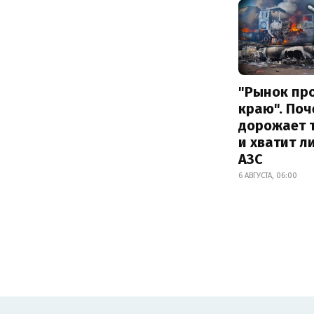
"Рынок пр
краю". Поч
дорожает 
и хватит л
АЗС
6 АВГУСТА, 06:00