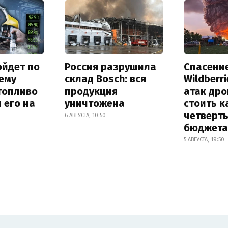
ойдет по
Россия разрушила
Спасени
ему
склад Bosch: вся
Wildberr
топливо
продукция
атак др
и его на
уничтожена
стоить к
четверт
6 АВГУСТА, 10:50
бюджета
5 АВГУСТА, 19:50