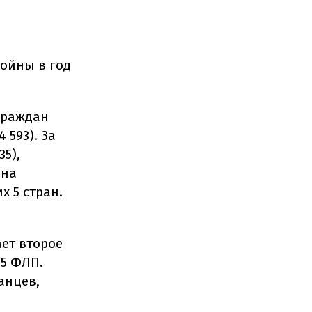
ойны в год
граждан
593). За
35),
ина
х 5 стран.
ает второе
95 ФЛП.
анцев,