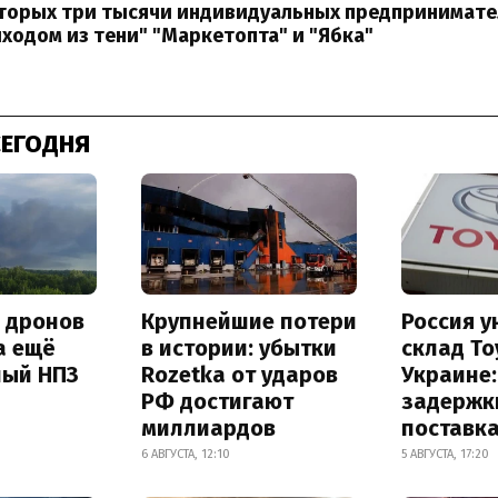
оторых три тысячи индивидуальных предпринимате
ыходом из тени" "Маркетопта" и "Ябка"
СЕГОДНЯ
а дронов
Крупнейшие потери
Россия 
а ещё
в истории: убытки
склад To
ный НПЗ
Rozetka от ударов
Украине
РФ достигают
задержк
миллиардов
поставк
6 АВГУСТА, 12:10
5 АВГУСТА, 17:20