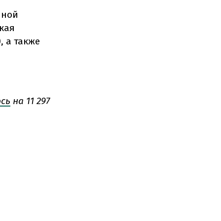
чной
кая
), а также
сь
на 11 297