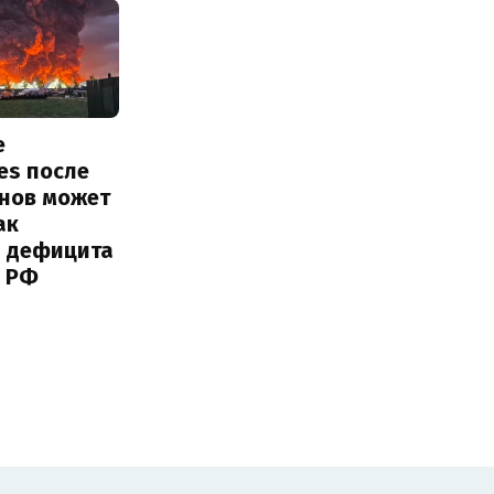
е
ies после
онов может
ак
ь дефицита
 РФ