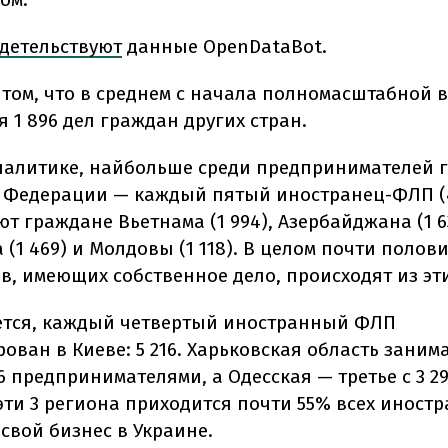
детельствуют
данные OpenDataBot.
 том, что
в
среднем с начала полномасштабной в
 1 896 дел граждан других стран.
налитике,
н
айбольше среди предпринимателей 
 Федерации — каждый пятый иностранец-ФЛП (4 
т граждане Вьетнама (1 994), Азербайджана (1 6
 (1 469) и Молдовы (1 118). В целом почти полов
, имеющих собственное дело, происходят из эти
тся,
к
аждый четвертый иностранный ФЛП
ован в Киеве: 5 216. Харьковская область заним
06 предпринимателями, а Одесская — третье с 3 2
эти 3 региона приходится почти 55% всех иностр
свой бизнес в Украине.