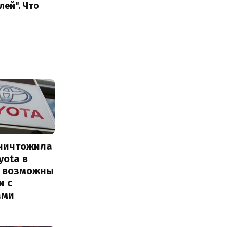
лей". Что
уничтожила
yota в
: возможны
и с
ами