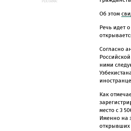
РЕКЛАМА:
Об этом
сви
Речь идет о
открывается
Согласно а
Российской
ними следую
Узбекистана
иностранцев
Как отмечае
зарегистрир
место с 3 5
Именно на 
открывших 