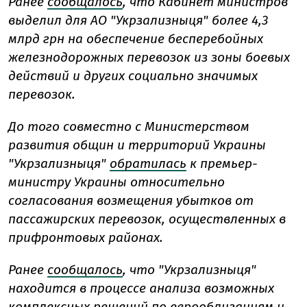
Ранее
сообщалось
, что Кабинет министров
выделил для АО "Укрзализныця" более 4,3
млрд грн на обеспечение бесперебойных
железнодорожных перевозок из зоны боевых
действий и других социально значимых
перевозок.
До того
совместно с Министерством
развития общин и территорий Украины
"Укрзализныця"
обратилась
к премьер-
министру Украины относительно
согласования возмещения убытков от
пассажирских перевозок, осуществленных в
прифронтовых районах.
Ранее
сообщалось
, что "Укрзализныця"
находится в процессе анализа возможных
комплексных решений по еврооблигациям и