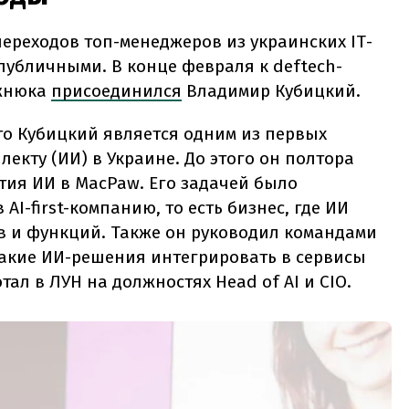
переходов топ-менеджеров из украинских ІТ-
публичными. В конце февраля к deftech-
Ажнюка
присоединился
Владимир Кубицкий.
что Кубицкий является одним из первых
екту (ИИ) в Украине. До этого он полтора
тия ИИ в MacPaw. Его задачей было
I-first-компанию, то есть бизнес, где ИИ
в и функций. Также он руководил командами
акие ИИ-решения интегрировать в сервисы
ал в ЛУН на должностях Head of AI и CIO.