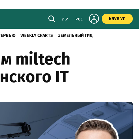
КЛУБ УП
УКР
РОС
ТЕРВЬЮ
WEEKLY CHARTS
ЗЕМЕЛЬНЫЙ ГИД
м miltech
нского IT