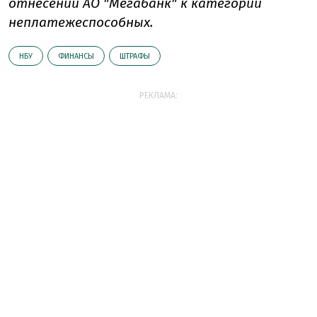
отнесении АО "Мегабанк" к категории
неплатежеспособных.
НБУ
ФИНАНСЫ
ШТРАФЫ
РЕКЛАМА: