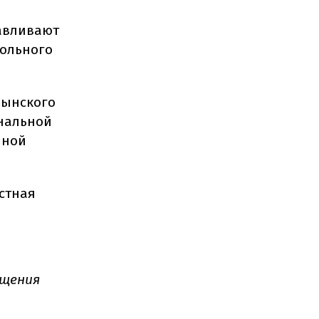
навливают
польного
лынского
нальной
нной
стная
ещения