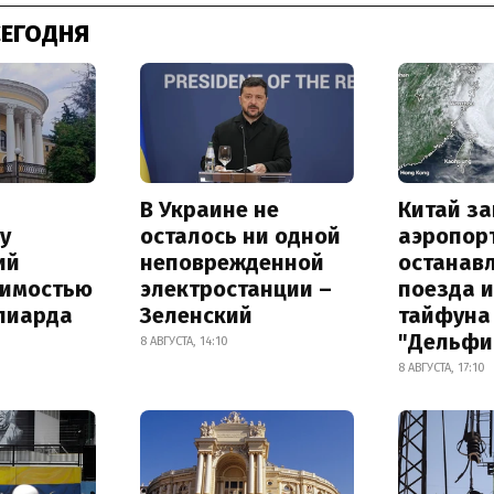
СЕГОДНЯ
В Украине не
Китай з
у
осталось ни одной
аэропор
ий
неповрежденной
останав
оимостью
электростанции –
поезда и
лиарда
Зеленский
тайфуна
"Дельфи
8 АВГУСТА, 14:10
8 АВГУСТА, 17:10