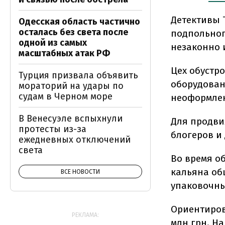
Детективы 
Одесская область частично
осталась без света после
подпольног
одной из самых
незаконно 
масштабных атак РФ
Цех обустр
Турция призвала объявить
оборудован
мораторий на удары по
судам в Черном море
неоформлен
В Венесуэле вспыхнули
Для продви
протесты из-за
блогеров и
ежедневных отключений
света
Во время о
кальяна общ
ВСЕ НОВОСТИ
упаковочны
Ориентиров
РЕКЛАМА:
млн грн. Н