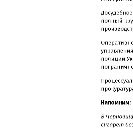
Досудебное
полный кру
производст
Оперативно
управления
полиции Ук
погранично
Процессуал
прокуратур
Напомним:
В Черновиц
сигарет без