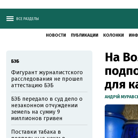
ВСЕ РАЗДЕЛЫ
НОВОСТИ
ПУБЛИКАЦИИ
КОЛОНКИ
ИНФ
На Во
БЭБ
подпо
Фигурант журналистского
расследования не прошел
для к
аттестацию БЭБ
АНДРІЙ МУРАВ
БЭБ передало в суд дело о
незаконном отчуждении
земель на сумму 9
миллионов гривен
Поставки табака в