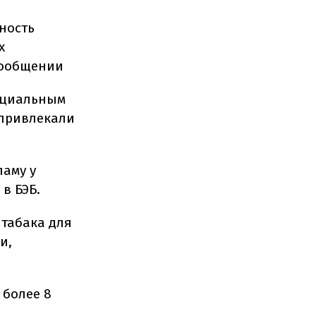
ность
х
сообщении
пециальным
 привлекали
аму у
в БЭБ.
 табака для
и,
 более 8