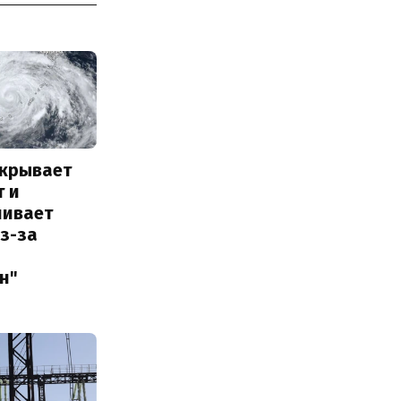
акрывает
т и
ливает
з-за
н"