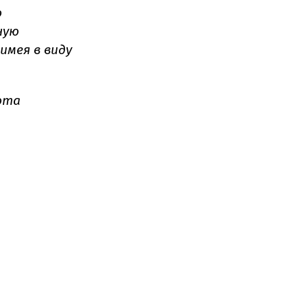
о
ную
имея в виду
ота