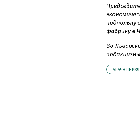
Председате
экономичес
подпольную
фабрику в 
Во Львовск
подакцизны
ТАБАЧНЫЕ ИЗД