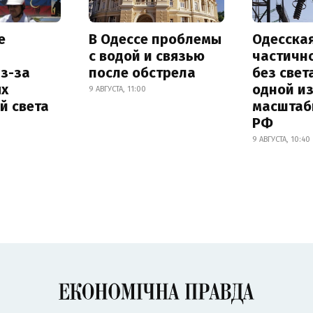
е
В Одессе проблемы
Одесска
с водой и связью
частичн
з-за
после обстрела
без свет
х
одной и
9 АВГУСТА, 11:00
й света
масштаб
РФ
9 АВГУСТА, 10:40