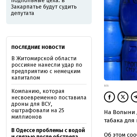
подпольные цеха: в
Закарпатье будут судить
депутата
ПОСЛЕДНИЕ НОВОСТИ
В Житомирской области
россияне нанесли удар по
предприятию с немецким
капиталом
БЕБ
Компанию, которая
несвоевременно поставила
дроны для ВСУ,
оштрафовали на 25
На Волыни 
миллионов
табака для
В Одессе проблемы с водой
Об этом
соо
и связью после обстрела