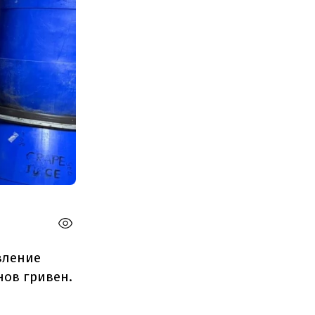
вление
нов гривен.