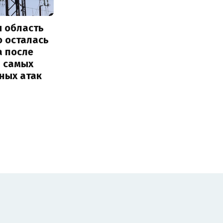
я область
о осталась
а после
з самых
ных атак