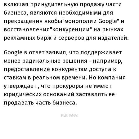
включая
принудительную
продажу
части
бизнеса,
являются
необходимыми
для
прекращения
якобы
"монополии
Google"
и
восстановления
"конкуренции"
на
рынках
рекламных
бирж
и
серверов
для
издателей.
Google
в
ответ
заявил,
что
поддерживает
менее
радикальные
решения -
например,
предоставление
конкурентам
доступа
к
ставкам
в
реальном
времени.
Но
компания
утверждает
, что
прокуроры
не
имеют
юридических
оснований
заставлять
ее
продавать
часть
бизнеса.
РЕКЛАМА: