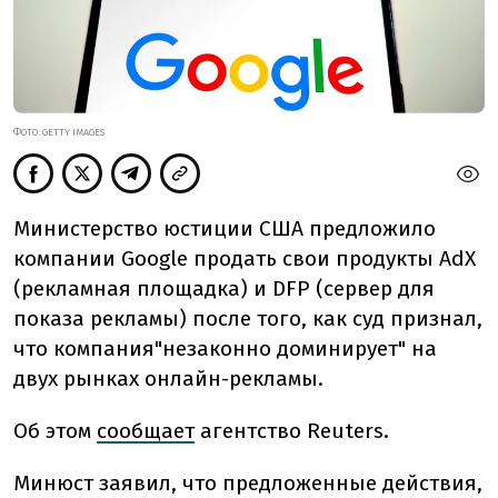
ФОТО: GETTY IMAGES
Министерство
юстиции
США
предложило
компании
Google
продать
свои
продукты
AdX
(
рекламная
площадка)
и
DFP (
сервер
для
показа
рекламы)
после
того,
как
суд
признал,
что
компания
"незаконно
доминирует"
на
двух
рынках
онлайн-рекламы
.
Об этом
сообщает
агентство Reuters.
Минюст
заявил,
что
предложенные
действия,