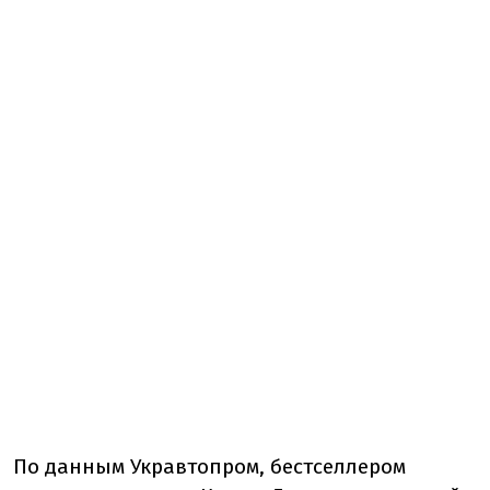
По данным Укравтопром, б
естселлером