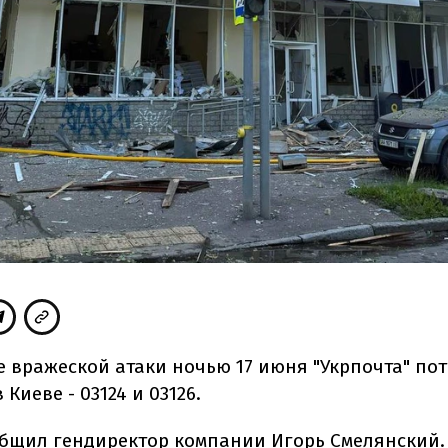
е вражеской атаки ночью 17 июня "Укрпочта" по
 Киеве - 03124 и 03126.
общил
гендиректор компании Игорь Смелянский.