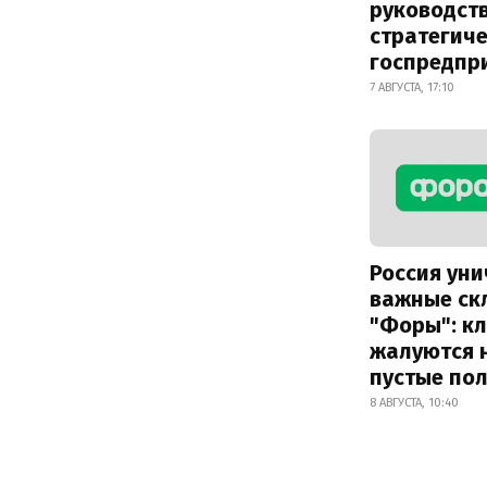
руководст
стратегич
госпредпр
7 АВГУСТА, 17:10
Россия ун
важные ск
"Форы": к
жалуются 
пустые по
8 АВГУСТА, 10:40