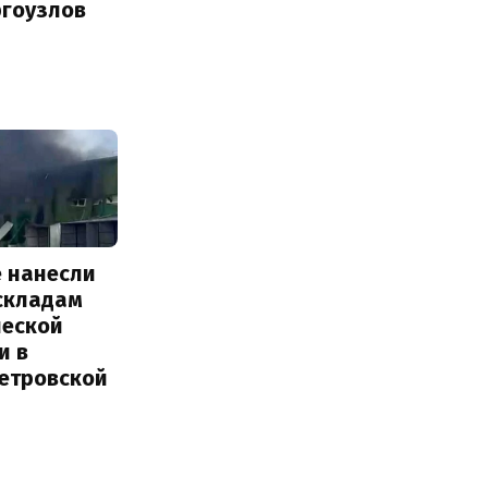
ргоузлов
е нанесли
 складам
ческой
и в
етровской