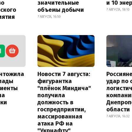
во
значительные
и 10 эне
еского
объемы добычи
7 АВГУСТА, 18:10
иятия
7 АВГУСТА, 16:50
ичтожила
Новости 7 августа:
Россиян
лады
фигурантка
удар по
лиенты
"плёнок Миндича"
логисти
на
получила
компани
лки
должность в
Днепроп
госпредприятии,
области
массированная
7 АВГУСТА, 16:32
атака РФ на
"Укрнафту"