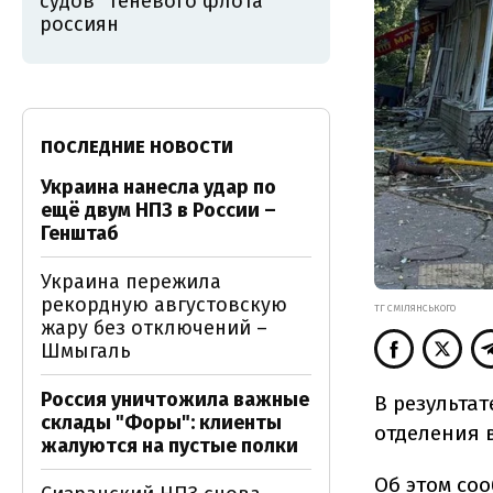
судов "теневого флота"
россиян
ПОСЛЕДНИЕ НОВОСТИ
Украина нанесла удар по
ещё двум НПЗ в России –
Генштаб
Украина пережила
рекордную августовскую
ТГ СМІЛЯНСЬКОГО
жару без отключений –
Шмыгаль
Россия уничтожила важные
В результат
склады "Форы": клиенты
отделения в
жалуются на пустые полки
Об этом
со