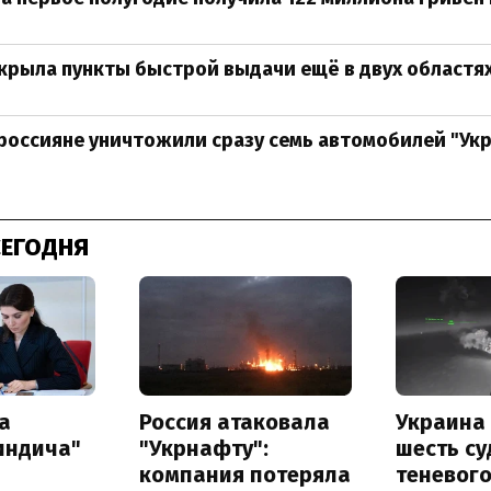
крыла пункты быстрой выдачи ещё в двух областя
россияне уничтожили сразу семь автомобилей "Ук
СЕГОДНЯ
а
Россия атаковала
Украина
индича"
"Укрнафту":
шесть су
компания потеряла
теневог