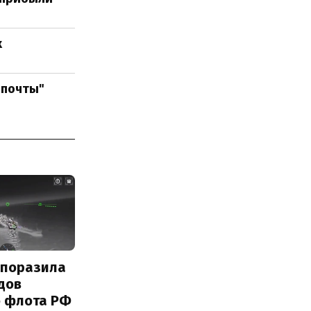
х
рпочты"
 поразила
дов
о флота РФ