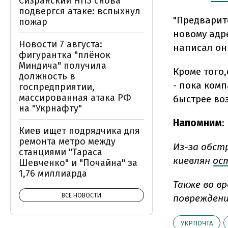
Сизранский НПЗ снова
подвергся атаке: вспыхнул
"
Предварите
пожар
новому адр
Новости 7 августа:
написал он 
фигурантка "плёнок
Миндича" получила
Кроме того,
должность в
- пока ком
госпредприятии,
массированная атака РФ
быстрее во
на "Укрнафту"
Напомним
:
Киев ищет подрядчика для
ремонта метро между
Из-за обст
станциями "Тараса
киевлян
ос
Шевченко" и "Почайна" за
1,76 миллиарда
Также
во в
ВСЕ НОВОСТИ
повреждени
УКРПОЧТА