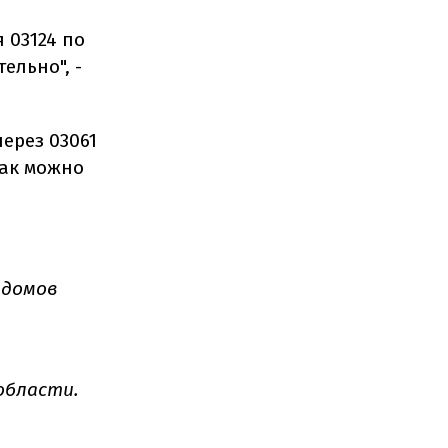
 03124 по
ельно", -
ерез 03061
как можно
 домов
области.