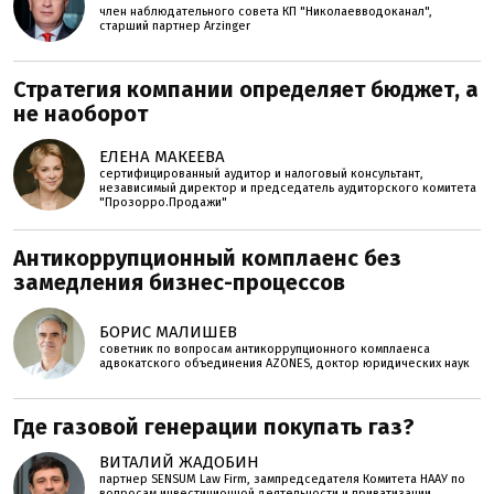
член наблюдательного совета КП "Николаевводоканал",
старший партнер Arzinger
Стратегия компании определяет бюджет, а
не наоборот
ЕЛЕНА МАКЕЕВА
сертифицированный аудитор и налоговый консультант,
независимый директор и председатель аудиторского комитета
"Прозорро.Продажи"
Антикоррупционный комплаенс без
замедления бизнес-процессов
БОРИС МАЛИШЕВ
советник по вопросам антикоррупционного комплаенса
адвокатского объединения AZONES, доктор юридических наук
Где газовой генерации покупать газ?
ВИТАЛИЙ ЖАДОБИН
партнер SENSUM Law Firm, зампредседателя Комитета НААУ по
вопросам инвестиционной деятельности и приватизации,