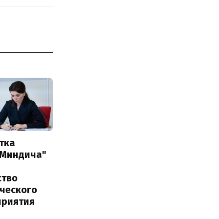
тка
 Миндича"
ство
ического
приятия