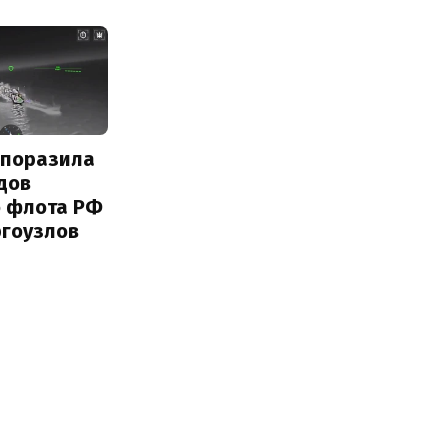
 поразила
дов
о флота РФ
ргоузлов