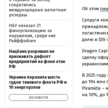
сократились
Об этом
пи
международные валютные
резервы
Супруги ко
НБУ наказал 21
принадлежат
финорганизацию за
логистическ
нарушения, среди них
долю в $55-
Райффайзен
Dragon Capi
Нацбанк разрешил не
признавать дефолт
сделку офо
предприятий на фоне атак
украинским
РФ
В 2025 году
Украина поразила шесть
до 194 млн 
судов теневого флота РФ и
10 энергоузлов
Piramida – н
на 10%, до 
ВСЕ НОВОСТИ