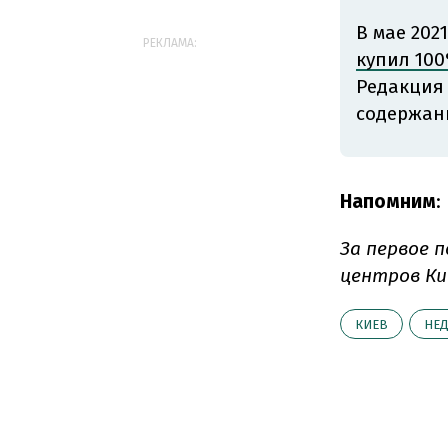
В мае 202
РЕКЛАМА:
купил 100
Редакция
содержан
Напомним
:
За первое 
центров К
КИЕВ
НЕ