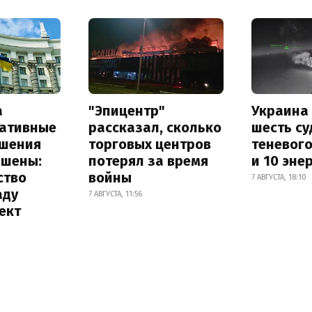
а
"Эпицентр"
Украина
ативные
рассказал, сколько
шесть су
шения
торговых центров
теневог
ышены:
потерял за время
и 10 эне
ство
войны
7 АВГУСТА, 18:10
аду
7 АВГУСТА, 11:56
ект