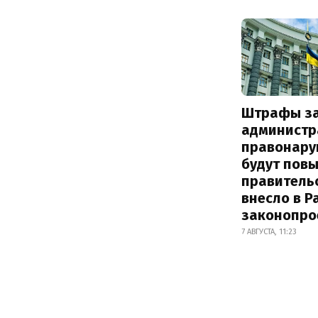
Штрафы з
администр
правонару
будут пов
правитель
внесло в Р
законопро
7 АВГУСТА, 11:23