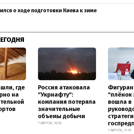
ился о ходе подготовки Киева к зиме
СЕГОДНЯ
шли, где
Россия атаковала
Фигуран
рно на
"Укрнафту":
"плёнок
ительной
компания потеряла
вошла в
ортов
значительные
руковод
объемы добычи
стратег
госпред
7 АВГУСТА, 16:50
7 АВГУСТА, 17:10