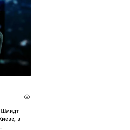
и Шмидт
Киеве, в
.