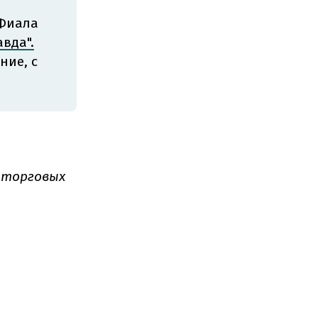
 Фиала
вда".
ние, с
х торговых