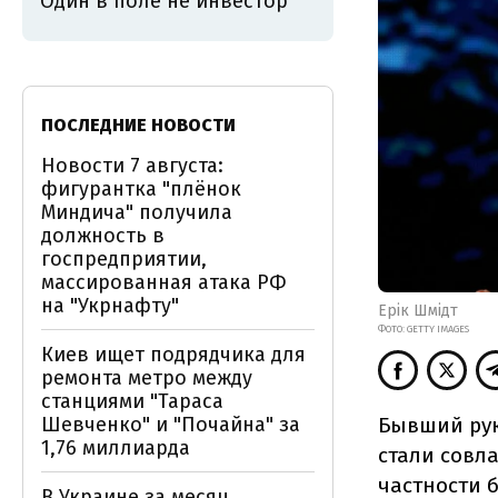
Один в поле не инвестор
ПОСЛЕДНИЕ НОВОСТИ
Новости 7 августа:
фигурантка "плёнок
Миндича" получила
должность в
госпредприятии,
массированная атака РФ
на "Укрнафту"
Ерік Шмідт
ФОТО: GETTY IMAGES
Киев ищет подрядчика для
ремонта метро между
станциями "Тараса
Бывший рук
Шевченко" и "Почайна" за
1,76 миллиарда
стали совла
частности 
В Украине за месяц