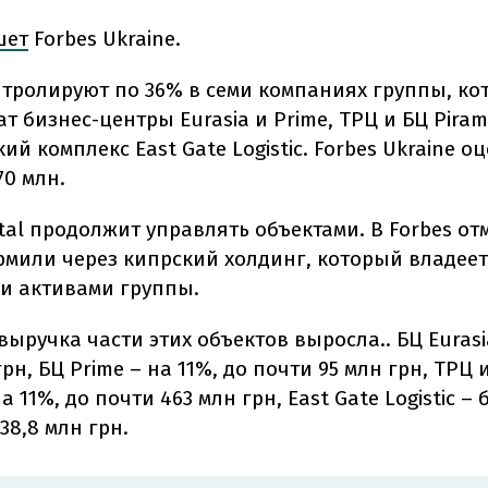
шет
Forbes Ukraine.
нтролируют по 36% в семи компаниях группы, к
 бизнес-центры Eurasia и Prime, ТРЦ и БЦ Piram
ий комплекс East Gate Logistic. Forbes Ukraine о
70 млн.
tal продолжит управлять объектами. В Forbes от
рмили через кипрский холдинг, который владеет
и активами группы.
 выручка части этих объектов выросла.. БЦ Eurasi
грн, БЦ Prime – на 11%, до почти 95 млн грн, ТРЦ 
а 11%, до почти 463 млн грн, East Gate Logistic –
138,8 млн грн.