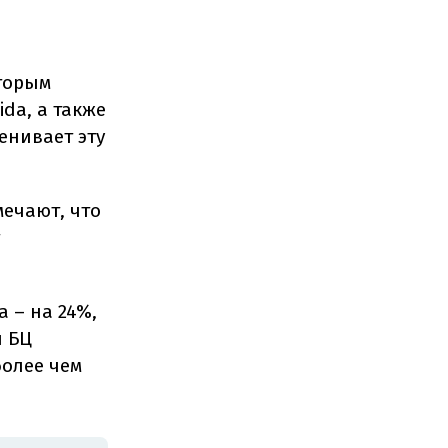
оторым
ida, а также
ценивает эту
мечают, что
a – на 24%,
и БЦ
 более чем