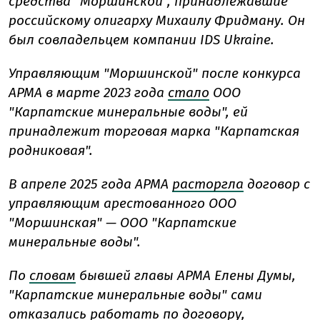
средства "Моршинской", принадлежавшие
российскому олигарху Михаилу Фридману. Он
был совладельцем компании IDS Ukraine.
Управляющим "Моршинской" после конкурса
АРМА в марте 2023 года
стало
ООО
"Карпатские минеральные воды", ей
принадлежит торговая марка "Карпатская
родниковая".
В апреле 2025 года АРМА
расторгла
договор с
управляющим арестованного ООО
"Моршинская" — ООО "Карпатские
минеральные воды".
По
словам
бывшей главы АРМА Елены Думы,
"Карпатские минеральные воды" сами
отказались работать по договору,