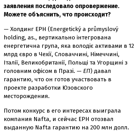
заявления последовало опровержение.
Можете объяснить, что происходит?
— Холдинг EPH (Energetický a průmyslový
holding, as.,
вертикально інтегрована
енергетична група, яка володіє активами в 12
млрд євро в Чехії, Словаччині, Німеччині,
Італії, Великобританії, Польщі та Угорщині з
головним офісом в Празі.
—
ЕП
) давал
гарантию, что он готов участвовать в
проекте разработки Юзовского
месторождения.
Потом конкурс в его интересах выиграла
компания Nafta, и сейчас EPH отозвал
выданную Nafta гарантию на 200 млн долл.