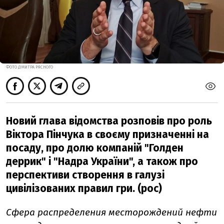
ФОТО ДМИТРА РЯСНОГО
Новий глава відомства розповів про роль
Віктора Пінчука в своєму призначенні на
посаду, про долю компаній "Голден
деррик" і "Надра України", а також про
перспективи створення в галузі
цивілізованих правил гри. (рос)
Сфера распределения месторождений нефти