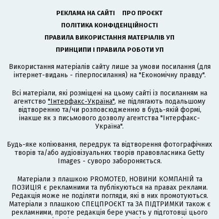
РЕКЛАМА НА САЙТІ
ПРО ПРОЄКТ
ПОЛІТИКА КОНФІДЕНЦІЙНОСТІ
ПРАВИЛА ВИКОРИСТАННЯ МАТЕРІАЛІВ УП
ПРИНЦИПИ І ПРАВИЛА РОБОТИ УП
Використання матеріалів сайту лише за умови посилання (для
інтернет-видань - гіперпосилання) на "Економічну правду".
Всі матеріали, які розміщені на цьому сайті із посиланням на
агентство
"Інтерфакс-Україна"
, не підлягають подальшому
відтворенню та/чи розповсюдженню в будь-якій формі,
інакше як з письмового дозволу агентства "Інтерфакс-
Україна".
Будь-яке копіювання, передрук та відтворення фотографічних
творів та/або аудіовізуальних творів правовласника Getty
Images - суворо забороняється.
Матеріали з плашкою PROMOTED, НОВИНИ КОМПАНІЙ та
ПОЗИЦІЯ є рекламними та публікуються на правах реклами.
Редакція може не поділяти погляди, які в них промотуються.
Матеріали з плашкою СПЕЦПРОЄКТ та ЗА ПІДТРИМКИ також є
рекламними, проте редакція бере участь у підготовці цього