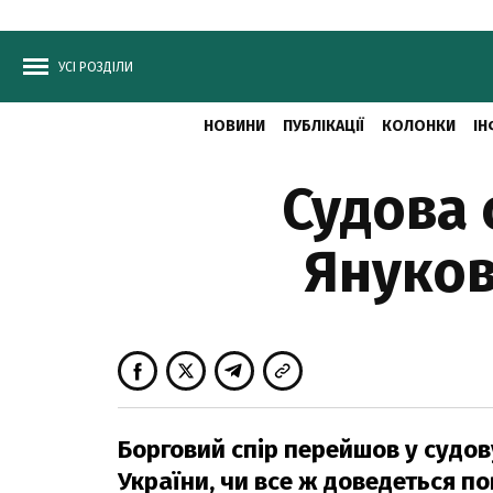
УСІ РОЗДІЛИ
НОВИНИ
ПУБЛІКАЦІЇ
КОЛОНКИ
ІН
Судова 
Януков
Борговий спір перейшов у судов
України, чи все ж доведеться по