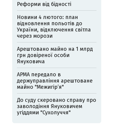
Реформи від бідності
Новини 4 лютого: план
відновлення польотів до
України, відключення світла
через морози
Арештовано майно на 1 млрд
грн довіреної особи
Януковича
АРМА передало в
держуправління арештоване
майно "Межигір’я"
До суду скеровано справу про
заволодіння Януковичем
угіддями "Сухолуччя"