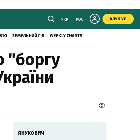
КЛУБ УП
УКР
РОС
В'Ю
ЗЕМЕЛЬНИЙ ГІД
WEEKLY CHARTS
о "боргу
України
ЯНУКОВИЧ