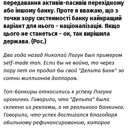
передавання активів-пасивів перехідному
або іншому банку. Проте я вважаю, що з
точки зору системності банку найкращий
варіант для нього - націоналізація. Якщо
цього не станеться - ок, так вирішила
держава. (Рос.)
Два года назад Николай Лагун был примером
self-made man. Если бы не война, то через
пару лет он продал бы свой "Дельта Банк" за
сотни миллионов долларов.
Топ-банкиры относились к успеху Лагуна
иронично. Говорили, что "Дельта" была
склеена из рекламы, а не реального банкинга.
Говорили, что успех достигался благодаря
обильному рефинансированию, которое