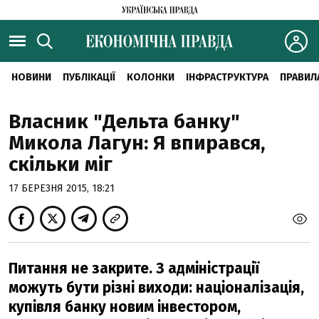
НОВИНИ
ПУБЛІКАЦІЇ
КОЛОНКИ
ІНФРАСТРУКТУРА
ПРАВИЛ
Власник "Дельта банку"
Микола Лагун: Я впирався,
скільки міг
17 БЕРЕЗНЯ 2015, 18:21
Питання не закрите. З адміністрації
можуть бути різні виходи: націоналізація,
купівля банку новим інвестором,