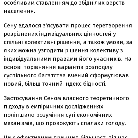
особливим ставленням до збіднілих верств
населення.
Сену вдалося з'ясувати процес перетворення
розрізнених індивідуальних цінностей у
спільні колективні рішення, а також умови, за
яких можна узгодити рішення колективу з
індивідуальними правами його учасників. На
основі порівняння варіантів розподілу
суспільного багатства вчений сформулював
новий, більш точний індекс бідності.
Застосування Сеном власного теоретичного
підходу в емпіричних дослідженнях
поліпшило розуміння суті економічних
механізмів, що провокують спалахи голоду.
Чи є ефективним принцип більшості під час