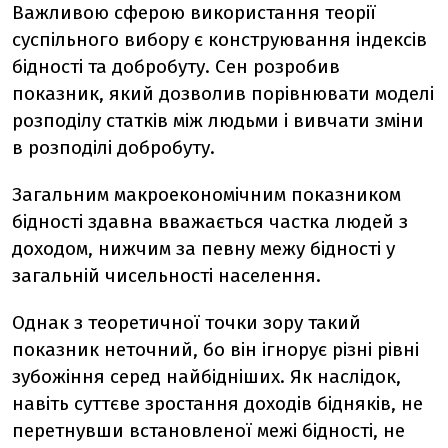
Важливою сферою використання теорії
суспільного вибору є конструювання індексів
бідності та добробуту. Сен розробив
показник, який дозволив порівнювати моделі
розподілу статків між людьми і вивчати зміни
в розподілі добробуту.
Загальним макроекономічним показником
бідності здавна вважається частка людей з
доходом, нижчим за певну межу бідності у
загальній чисельності населення.
Однак з теоретичної точки зору такий
показник неточний, бо він ігнорує різні рівні
зубожіння серед найбідніших. Як наслідок,
навіть суттєве зростання доходів бідняків, не
перетнувши встановленої межі бідності, не