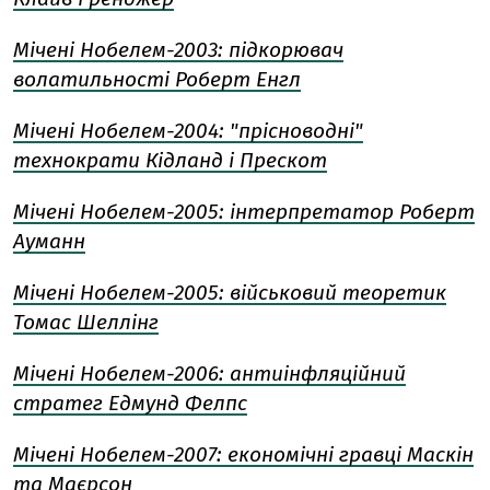
Мічені Нобелем-2003: підкорювач
волатильності Роберт Енгл
Мічені Нобелем-2004: "прісноводні"
технократи Кідланд і Прескот
Мічені Нобелем-2005: інтерпретатор Роберт
Ауманн
Мічені Нобелем-2005: військовий теоретик
Томас Шеллінг
Мічені Нобелем-2006: антиінфляційний
стратег Едмунд Фелпс
Мічені Нобелем-2007: економічні гравці Маскін
та Маєрсон