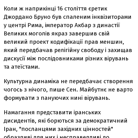
Коли ж наприкінці 16 століття єретик
Джордано Бруно був спаленим інквізиторами
у центрі Рима, імператор Акбар з династії
Великих моголів якраз завершив свій
великий проект кодифікації прав меншин,
який передбачав релігійну свободу і захищав
дискусії між послідовниками різних вірувань
та атеїстами.
Культурна динаміка не передбачає створення
чогось з нічого, пише Сен. Майбутнє не варто
формувати з пануючих нині вірувань.
Намагання представити іранських
дисидентів, які борються за демократичний
Іран, "посланцями західних цінностей"
образливі для них і несправедливі до