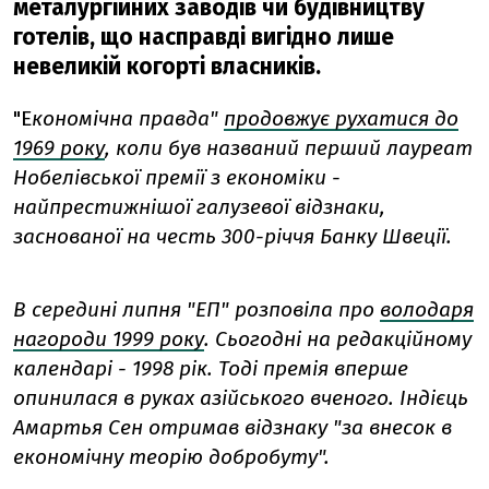
металургійних заводів чи будівництву
готелів, що насправді вигідно лише
невеликій когорті власників.
"Е
кономічна правда"
продовжує рухатися до
1969 року
, коли був названий перший лауреат
Нобелівської премії з економіки -
найпрестижнішої галузевої відзнаки,
заснованої на честь 300-річчя Банку Швеції.
В середині липня "ЕП" розповіла про
володаря
нагороди 1999 року
. Сьогодні на редакційному
календарі - 1998 рік. Тоді премія вперше
опинилася в руках азійського вченого. Індієць
Амартья Сен отримав відзнаку "за внесок в
економічну теорію добробуту".