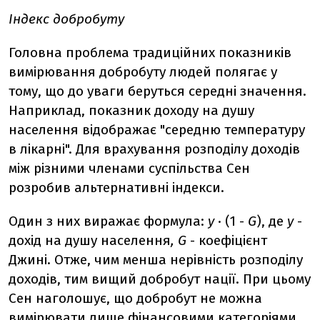
Індекс добробуту
Головна проблема традиційних показників
вимірювання добробуту людей полягає у
тому, що до уваги беруться середні значення.
Наприклад, показник доходу на душу
населення відображає "середню температуру
в лікарні". Для врахування розподілу доходів
між різними членами суспільства Сен
розробив альтернативні індекси.
Один з них виражає формула:
y
· (1 -
G
), де
y
-
дохід на душу населення
, G
- коефіцієнт
Джині. Отже, чим менша нерівність розподілу
доходів, тим вищий добробут нації. При цьому
Сен наголошує, що добробут не можна
вимірювати лише фінансовими категоріями,