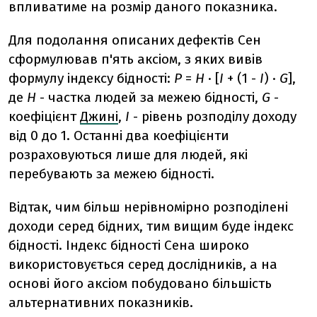
впливатиме на розмір даного показника.
Для подолання описаних дефектів Сен
сформулював п'ять аксіом, з яких вивів
формулу індексу бідності:
P
=
H
· [
I
+ (1 -
I
) ·
G
],
де
H
- частка людей за межею бідності,
G
-
коефіцієнт
Джині
,
І
- рівень розподілу доходу
від 0 до 1. Останні два коефіцієнти
розраховуються лише для людей, які
перебувають за межею бідності.
Відтак, чим більш нерівномірно розподілені
доходи серед бідних, тим вищим буде індекс
бідності. Індекс бідності Сена широко
використовується серед дослідників, а на
основі його аксіом побудовано більшість
альтернативних показників.