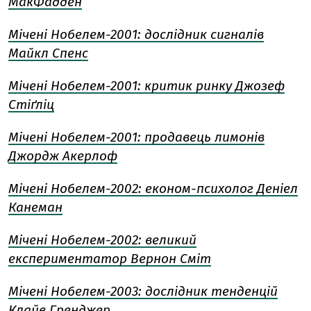
МакФадден
Мічені Нобелем-2001: дослідник сигналів
Майкл Спенс
Мічені Нобелем-2001: критик ринку Джозеф
Стіґліц
Мічені Нобелем-2001: продавець лимонів
Джордж Акерлоф
Мічені Нобелем-2002: економ-психолог Деніел
Канеман
Мічені Нобелем-2002: великий
експериментатор Вернон Сміт
Мічені Нобелем-2003: дослідник тенденцій
Клайв Гренджер