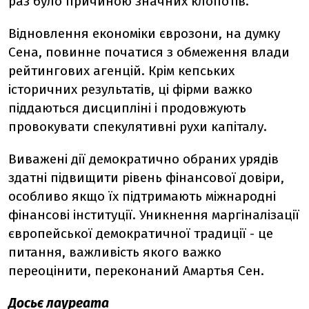
раз було причиною значних клопотів.
Відновлення економіки єврозони, на думку
Сена, повинне початися з обмеження влади
рейтингових агенцій. Крім кепських
історичних результатів, ці фірми важко
піддаються дисципліні і продовжують
провокувати спекулятивні рухи капіталу.
Виважені дії демократично обраних урядів
здатні підвищити рівень фінансової довіри,
особливо якщо їх підтримають міжнародні
фінансові інституції. Уникнення маргіналізації
європейської демократичної традиції - це
питання, важливість якого важко
переоцінити, переконаний Амартья Сен.
Досьє лауреата