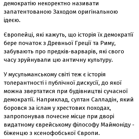
демократію некоректно називати
запатентованою Заходом оригінальною
ідеєю.
Європейці, які кажуть, що історія їх демократії
бере початок з Древньої Греції та Риму,
забувають про предків-варварів, які свого
часу зруйнували цю античну культуру.
У мусульманському світі теж є історія
толерантності і публічної дискусії, до якої
можна звертатися при будівництві сучасної
демократії. Наприклад, султан Салладін, який
боровся за іслам у хрестових походах,
запропонував почесне місце при дворі
видатному єврейському філософу Маймоніду -
біженцю з ксенофобської Європи.