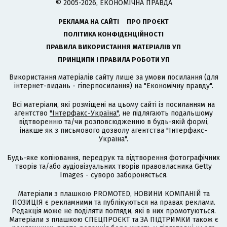
© 2005-2026, ЕКОНОМІЧНА ПРАВДА
РЕКЛАМА НА САЙТІ
ПРО ПРОЄКТ
ПОЛІТИКА КОНФІДЕНЦІЙНОСТІ
ПРАВИЛА ВИКОРИСТАННЯ МАТЕРІАЛІВ УП
ПРИНЦИПИ І ПРАВИЛА РОБОТИ УП
Використання матеріалів сайту лише за умови посилання (для
інтернет-видань - гіперпосилання) на "Економічну правду".
Всі матеріали, які розміщені на цьому сайті із посиланням на
агентство
"Інтерфакс-Україна"
, не підлягають подальшому
відтворенню та/чи розповсюдженню в будь-якій формі,
інакше як з письмового дозволу агентства "Інтерфакс-
Україна".
Будь-яке копіювання, передрук та відтворення фотографічних
творів та/або аудіовізуальних творів правовласника Getty
Images - суворо забороняється.
Матеріали з плашкою PROMOTED, НОВИНИ КОМПАНІЙ та
ПОЗИЦІЯ є рекламними та публікуються на правах реклами.
Редакція може не поділяти погляди, які в них промотуються.
Матеріали з плашкою СПЕЦПРОЄКТ та ЗА ПІДТРИМКИ також є