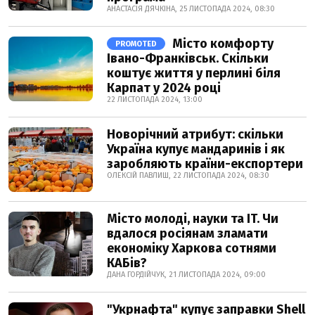
АНАСТАСІЯ ДЯЧКІНА, 25 ЛИСТОПАДА 2024, 08:30
Місто комфорту
PROMOTED
Івано-Франківськ. Скільки
коштує життя у перлині біля
Карпат у 2024 році
22 ЛИСТОПАДА 2024, 13:00
Новорічний атрибут: скільки
Україна купує мандаринів і як
заробляють країни-експортери
ОЛЕКСІЙ ПАВЛИШ, 22 ЛИСТОПАДА 2024, 08:30
Місто молоді, науки та IT. Чи
вдалося росіянам зламати
економіку Харкова сотнями
КАБів?
ДАНА ГОРДІЙЧУК, 21 ЛИСТОПАДА 2024, 09:00
"Укрнафта" купує заправки Shell