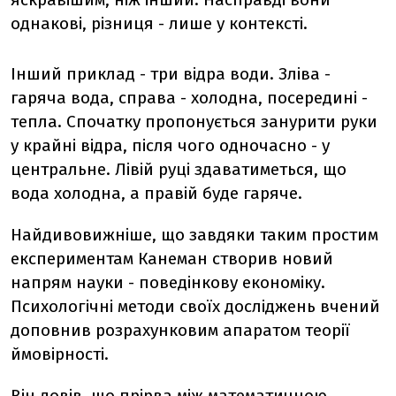
однакові, різниця - лише у контексті.
Інший приклад - три відра води. Зліва -
гаряча вода, справа - холодна, посередині -
тепла. Спочатку пропонується занурити руки
у крайні відра, після чого одночасно - у
центральне. Лівій руці здаватиметься, що
вода холодна, а правій буде гаряче.
Найдивовижніше, що завдяки таким простим
експериментам Канеман створив новий
напрям науки - поведінкову економіку.
Психологічні методи своїх досліджень вчений
доповнив розрахунковим апаратом теорії
ймовірності.
Він довів, що прірва між математичною