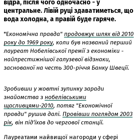
відра, після чого одночасно - у
центральне. Лівій руці здаватиметься, що
вода холодна, а правій буде гаряче.
"Е
кономічна правда"
продовжує шлях від 2010
року до 1969 року
, коли був названий перший
лауреат Нобелівської премії з економіки -
найпрестижнішої галузевої відзнаки,
заснованої на честь 300-річчя Банку Швеції.
Зробивши у жовтні зупинку заради
знайомства з
нобелівськими
щасливцями-2010
, потяг "Економічної
правди" рушив далі.
Провівши поглядом 2003
рік
, він під'їхав до чергової станції.
Лауреатами найвищої нагороди у сфері