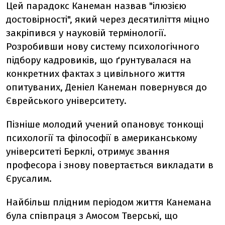
Цей парадокс Канеман назвав "ілюзією
достовірності", який через десятиліття міцно
закріпився у науковій термінології.
Розробивши нову систему психологічного
підбору кадровиків, що ґрунтувалася на
конкретних фактах з цивільного життя
опитуваних, Деніел Канеман повернувся до
Єврейського університету.
Пізніше молодий учений опановує тонкощі
психології та філософії в американському
університеті Берклі, отримує звання
професора і знову повертається викладати в
Єрусалим.
Найбільш плідним періодом життя Канемана
була співпраця з Амосом Тверські, що