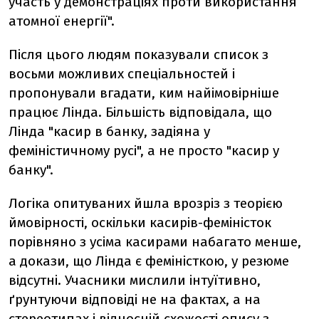
участь у демонстраціях проти використання
атомної енергії".
Після цього людям показували список з
восьми можливих спеціальностей і
пропонували вгадати, ким найімовірніше
працює Лінда. Більшість відповідала, що
Лінда "касир в банку, задіяна у
феміністичному русі", а не просто "касир у
банку".
Логіка опитуваних йшла врозріз з теорією
ймовірності, оскільки касирів-феміністок
порівняно з усіма касирами набагато менше,
а докази, що Лінда є феміністкою, у резюме
відсутні. Учасники мислили інтуїтивно,
ґрунтуючи відповіді не на фактах, а на
стереотипах і відносній схожості опису з