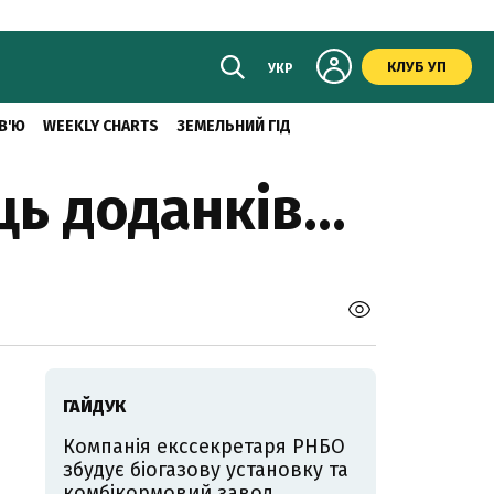
КЛУБ УП
УКР
В'Ю
WEEKLY CHARTS
ЗЕМЕЛЬНИЙ ГІД
ць доданків...
ГАЙДУК
Компанія екссекретаря РНБО
збудує біогазову установку та
комбікормовий завод