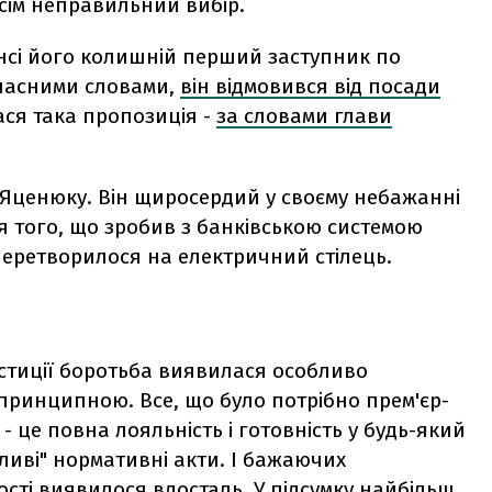
сім неправильний вибір.
нсі його колишній перший заступник по
власними словами,
він відмовився від посади
ася така пропозиція -
за словами глави
и Яценюку. Він щиросердий у своєму небажанні
ля того, що зробив з банківською системою
перетворилося на електричний стілець.
юстиції боротьба виявилася особливо
ринципною. Все, що було потрібно прем'єр-
 - це повна лояльність і готовність у будь-який
ливі" нормативні акти. І бажаючих
ості виявилося вдосталь. У підсумку найбільш