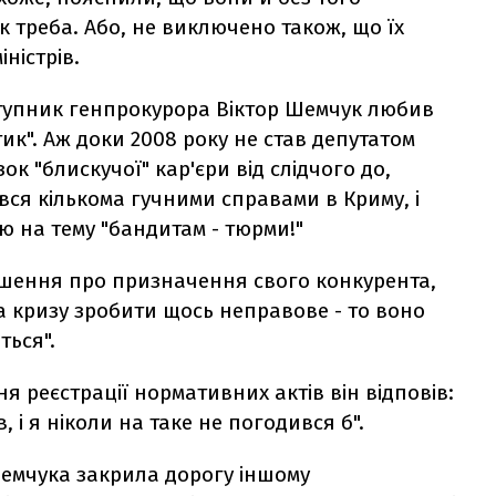
к треба. Або, не виключено також, що їх
ністрів.
ступник генпрокурора Віктор Шемчук любив
ик". Аж доки 2008 року не став депутатом
ок "блискучої" кар'єри від слідчого до,
вся кількома гучними справами в Криму, і
 на тему "бандитам - тюрми!"
рішення про призначення свого конкурента,
а кризу зробити щось неправове - то воно
ться".
 реєстрації нормативних актів він відповів:
, і я ніколи на таке не погодився б".
Шемчука закрила дорогу іншому