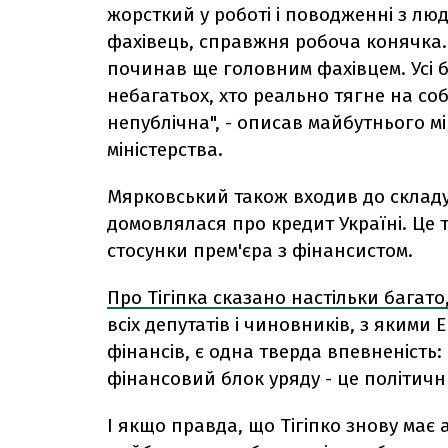
жорсткий у роботі і поводженні з лю
фахівець, справжня робоча конячка. В
починав ще головним фахівцем. Усі б
небагатьох, хто реально тягне на соб
непублічна", - описав майбутнього мі
міністерства.
Мярковський також входив до складу
домовлялася про кредит Україні. Це 
стосунки прем'єра з фінансистом.
Про Тігіпка сказано настільки багат
всіх депутатів і чиновників, з якими
фінансів, є одна тверда впевненість
фінансовий блок уряду - це політичн
І якщо правда, що Тігіпко знову має 