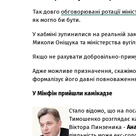
Так довго
обговорювані ротації мініс
як могло би бути.
У кабміні зупинилися на реальній замі
Миколи Оніщука та міністерства вугіл
Якщо не рахувати добровільно-приму
Адже можливе призначення, скажімо, 
формалізує його давні повноваженн
У Мінфін прийшли камікадзе
Стало відомо, що на пос
Тимошенко розглядає ка
Віктора Пинзеника -
Ан
діяльність може екс-гол