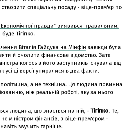
ь створити спеціальну посаду - віце-прем'єр по
"Економічної правди" виявився правильним.
буде Тігіпко.
чення Віталія Гайдука на Мінфін
завжди була
зяти й очолити фінансове відомство. Зате
ністра когось з його заступників існувала від
 усі ці версії упиралися в два факти.
 - політична, а не технічна. Ця людина повинна
іюванню, ніж реальній роботі, яку за нього
ься людина, що знається на ній, -
Тігіпко
. Те,
не міністром фінансів, а віце-прем'єром -
 навіть звучить гарніше.