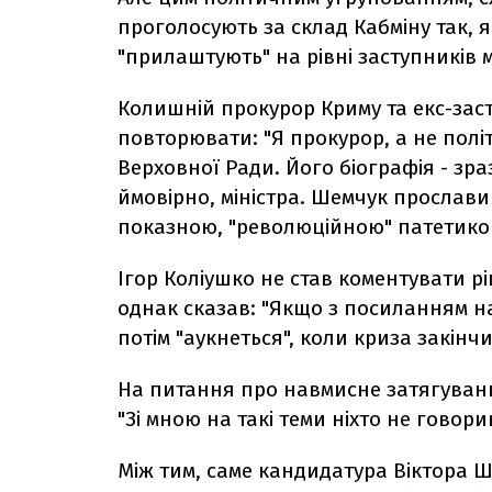
проголосують за склад Кабміну так, я
"прилаштують" на рівні заступників мі
Колишній прокурор Криму та екс-за
повторювати: "Я прокурор, а не політ
Верховної Ради. Його біографія - зраз
ймовірно, міністра. Шемчук прослави
показною, "революційною" патетикою
Ігор Коліушко не став коментувати 
однак сказав: "Якщо з посиланням н
потім "аукнеться", коли криза закінчи
На питання про навмисне затягування
"Зі мною на такі теми ніхто не говорив
Між тим, саме кандидатура Віктора 