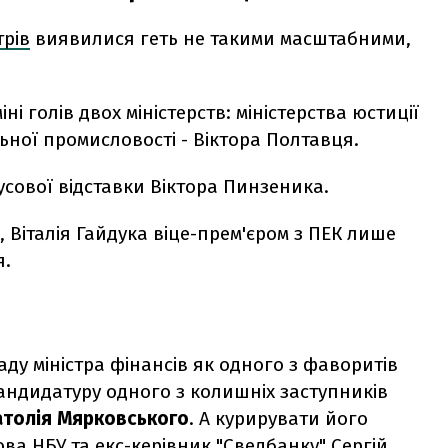
трів
виявилися геть не такими масштабними,
ні голів двох міністерств: міністерства юстиції
ьної промисловості - Віктора Полтавця.
сової відставки Віктора Пинзеника.
Віталія Гайдука віце-прем'єром з ПЕК лише
я.
аду міністра фінансів як одного з фаворитів
ндидатуру одного з колишніх заступників
атолія Мярковського
. А курирувати його
ова НБУ та екс-керівник "Сведбанку" Сергій