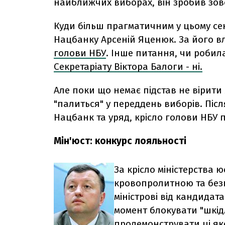
найближчих виборах, він зробив зов
Куди більш прагматичним у цьому се
Нацбанку Арсеній Яценюк. За його 
голови НБУ
. Інше питання, чи робил
Секретаріату Віктора Балоги - ні.
Але поки що немає підстав не вірит
"палиться" у переддень виборів. Піс
Нацбанк та уряд, крісло голови НБУ 
Мін'юст: конкурс лояльності
За крісло міністерства 
кровопролитною та безп
міністрові від кандидата
момент блокувати "шкід
продемонструвати ці як