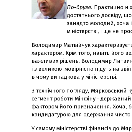
По-друге
. Практично ні
достатнього досвіду, що
занадто молодий, хоча і
міністерстві, і ще не п
Володимир Матвійчук характеризуєт
характером. Крім того, навіть його 
важливих рішень. Володимир Литвин 
і з великою імовірністю підуть на з
в чому випадкова у міністерстві.
З технічного погляду, Мярковський 
сегмент роботи Мінфіну - державний 
фактором його призначення. Хоча, б
кандидатурою для одержання чисто 
У самому міністерстві фінансів до Мя