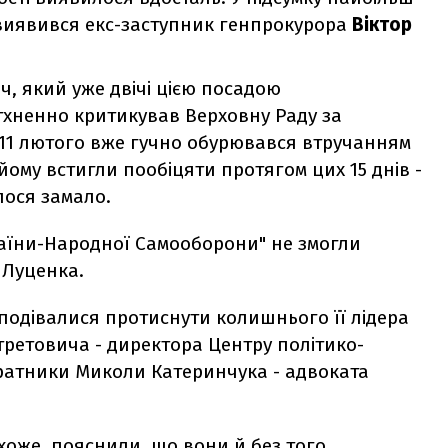
иявився екс-заступник генпрокурора
Віктор
, який уже двічі цією посадою
атхненно критикував Верховну Раду за
 11 лютого вже гучно обурювався втручанням
йому встигли пообіцяти протягом цих 15 днів -
лося замало.
країни-Народної Самооборони" не змогли
 Луценка.
 сподівалися протиснути колишнього її лідера
третовича - директора Центру політико-
ратники Миколи Катеринчука - адвоката
хоже, пояснили, що вони й без того