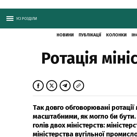
УСІ РОЗДІЛИ
НОВИНИ
ПУБЛІКАЦІЇ
КОЛОНКИ
ІН
Ротація мініс
Так довго обговорювані ротації 
масштабними, як могло би бути. 
голів двох міністерств: міністе
міністерства вугільної промисло