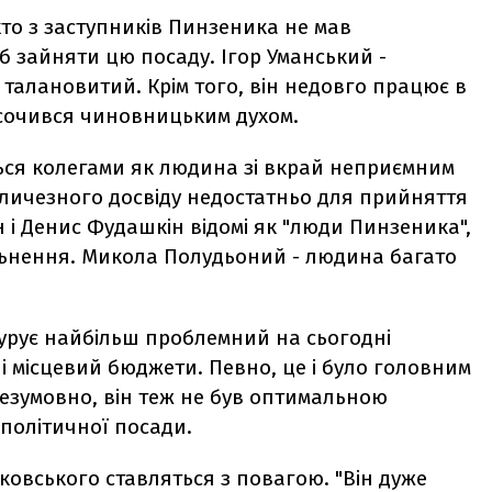
хто з заступників Пинзеника не мав
б зайняти цю посаду. Ігор Уманський -
 талановитий. Крім того, він недовго працює в
росочився чиновницьким духом.
ься колегами як людина зі вкрай неприємним
величезного досвіду недостатньо для прийняття
і Денис Фудашкін відомі як "люди Пинзеника",
вільнення. Микола Полудьоний - людина багато
курує найбільш проблемний на сьогодні
і місцевий бюджети. Певно, це і було головним
езумовно, він теж не був оптимальною
політичної посади.
рковського ставляться з повагою. "Він дуже