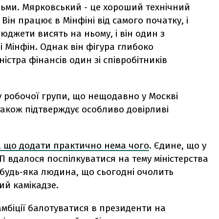
дьми. Мярковський - це хороший технічний
ін працює в Мінфіні від самого початку, і
юджети висять на ньому, і він один з
і Мінфін. Однак він фігура глибоко
ністра фінансів один зі співробітників
 робочої групи, що нещодавно у Москві
також підтверждує особливо довірливі
о, що додати практично нема чого
. Єдине, що у
 ЕП вдалося поспілкуватися на тему міністерства
: будь-яка людина, що сьогодні очолить
ий камікадзе.
амбіції балотуватися в президенти на