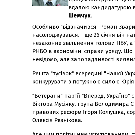
вдалою кандидатурою в
Шемчук.
Особливо "відзначився" Роман Зварич
насолоджувався. І ще 26 січня він н
незаконне звільнення голови НБУ, а
РНБО в економічні справи уряду. Що 
невідомо, але запопадливості вияви
Решта "тусівок" всередині "Нашої У
конкурувати з потужною силою Юрія
"Ветерани" партії "Вперед, Україно"
Віктора Мусіяку, група Володимира С
правових реформ Ігоря Коліушка, со
Олексія Резнікова.
Але цим політичним угрупованням, с