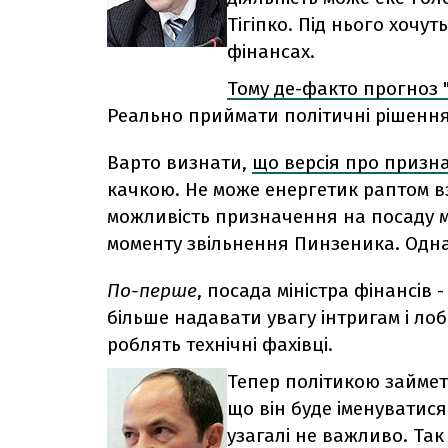
Тігіпко. Під нього хочут
фінансах.
Тому де-факто прогноз 
Реально приймати політичні рішення 
Варто визнати,
що версія про призна
качкою. Не може енергетик раптом в
можливість призначення на посаду мі
моменту звільнення Пинзеника. Однак
По-перше
, посада міністра фінансів
більше надавати увагу інтригам і лоб
роблять технічні фахівці.
Тепер політикою займет
що він буде іменуватися 
узагалі не важливо. Так