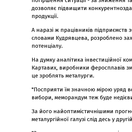
погіршення ситуації - за зниження 
дозволяє підвищити конкурентноздат
продукції.
А наразі ж працівників підприємств 
словами Кудрявцева, розроблено зах
потенціалу.
На думку аналітика інвестиційної комп
Картавих, виробники феросплавів зм
це зроблять металурги.
"Посприяти їм значною мірою уряд вс
вибори, меморандум теж буде недієвим
За його найоптимістичнішими прогно
металургійної галузі слід десь у друг