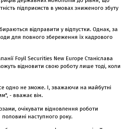
тарифів державних монополій до рівня, що
ність підприємств в умовах зниженого збуту
збираються відправити у відпустки. Однак, за
оди для повного збереження їх кадрового
анії Foyil Securities New Europe Станіслава
ожуть відновити свою роботу лише тоді, коли
е одно не зможе. І, зважаючи на майбутні
", - вважає він.
зами, очікувати відновлення роботи
ій половині наступного року.