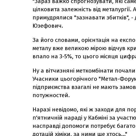
"Зараз важко спрогнозувати, які сам
цілковита залежність від металургії.
примудрялися "зазнавати збитків", -
Юзефович.
За його словами, орієнтація на експо
металу вже великою мірою відчув криз
впало на 3-5%, то цього місяця цифра
Ну а вітчизняні меткомбінати почал
Учасники цьогорічного "Метал-Форум
підприємства взагалі не мають замов
потужностей.
Наразі невідомо, які ж заходи для по
п'ятничній нараді у Кабміні за учас
насправді допомоги потребує багато 
дотацій хіміки, за ними ще хтось..."