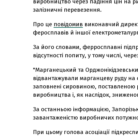
виробництво через падіння цін на ри
залізничні перевезення.
Про це
повідомив
виконавчий директо
феросплавів й іншої електрометалург
За його словами, ферросплавні підп
відсутності попиту, у тому числі, че
"Марганецький та Орджонікідзевський
відвантажували марганцеву руду на 
заповнені сировиною, поставленою 
виробництва і, як наслідок, знижено
За останньою інформацією, Запорізь
завантаженістю виробничих потужно
При цьому голова асоціації підкресл