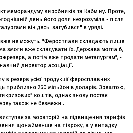
кт меморандуму виробників та Кабміну. Проте,
огоднішній день його доля незрозуміла - після
лургами він десь "загубився" в уряді.
 вже не можуть. "Феросплави складають лише
ема змоги вже складувати їх. Держава могла б,
жрезерв, а потім вже продати металургам", -
навчий директор асоціації.
у в резерв усієї продукції феросплавних
ць приблизно 260 мільйонів доларів. Зрештою,
тикризових" коштів, однак знову постає
ерву також не безмежні.
 виступає за мораторій на підвищення тарифів
езення щонайменше на півроку, а у випадку