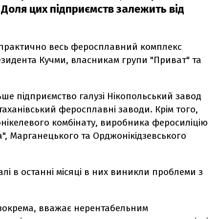
. Доля цих підприємств залежить від
практично весь феросплавний комплекс
езидента Кучми, власникам групи "Приват" та
ше підприємство галузі Нікопольський завод
таханівський феросплавні заводи. Крім того,
нікелевого комбінату, виробника феросиліцію
ва", Марганецького та Орджонікідзевського
лі в останні місяці в них виникли проблеми з
 зокрема, вважає нерентабельним