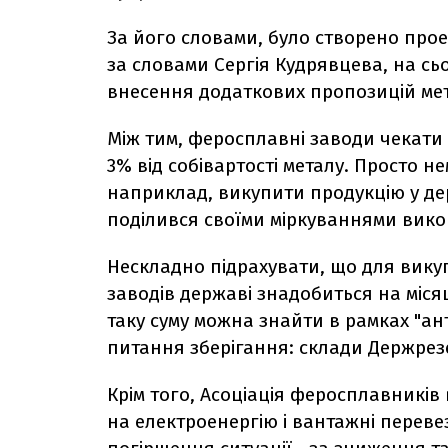
За його словами, було створено прое
за словами Сергія Кудрявцева, на сь
внесення додаткових пропозицій мета
Між тим, феросплавні заводи чекати
3% від собівартості металу. Просто н
наприклад, викупити продукцію у дер
поділився своїми міркуваннями вико
Нескладно підрахувати, що для викуп
заводів державі знадобиться на міся
таку суму можна знайти в рамках "ан
питання зберігання: склади Держрез
Крім того, Асоціація феросплавників
на електроенергію і вантажні перев