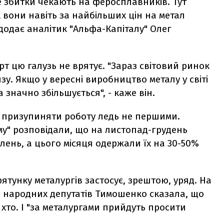
е збитки чекають на феросплавників. Тут
 А вони навіть за найбільших цін на метал
 додає аналітик "Альфа-Капіталу" Олег
рт цю галузь не врятує. "Зараз світовий ринок
у. Якщо у вересні виробництво металу у світі
 значно збільшується", - каже він.
и призупиняти роботу ледь не першими.
у" розповідали, що на листопад-грудень
лень, а цього місяця одержали їх на 30-50%
рятунку металургів застосує, зрештою, уряд. На
тю народних депутатів Тимошенко сказала, що
хто. І "за металургами прийдуть просити