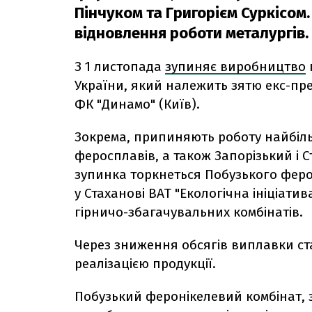
Пінчуком та Григорієм Суркісом
відновлення роботи металургів.
З 1 листопада
зупиняє виробництво
України, який належить зятю екс-пр
ФК "Динамо" (Київ).
Зокрема, припиняють роботу найбіль
феросплавів, а також Запорізький і С
зупинка торкнеться Побузького феро
у Стаханові ВАТ "Екологічна ініціати
гірничо-збагачувальних комбінатів.
Через зниження обсягів виплавки ста
реалізацією продукції.
Побузький феронікелевий комбінат,