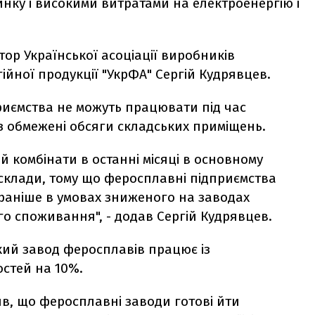
нку і високими витратами на електроенергію і
р Української асоціації виробників
ійної продукції "УкрФА" Сергій Кудрявцев.
риємства не можуть працювати під час
рез обмежені обсяги складських приміщень.
 комбінати в останні місяці в основному
склади, тому що феросплавні підприємства
раніше в умовах зниженого на заводах
го споживання", - додав Сергій Кудрявцев.
кий завод феросплавів працює із
стей на 10%.
ив, що феросплавні заводи готові йти