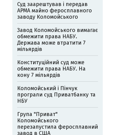
Суд заарештував і передав
АРМА майно феросплавного
заводу Коломойського
Завод Коломойського вимагає
обмежити права НАБУ.
Держава може втратити 7
мільярдів
Конституційний суд може
обмежити права НАБУ. На
кону 7 мільярдів
Коломойський і Пінчук
програли суд Приватбанку та
НБУ
Група "Приват"
Коломойського
перезапустила феросплавний
завод в США