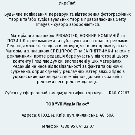
Україна".
Будь-яке копіювання, передрук та відтворення фотографічних
творів та/або аудіовізуальних творів правовласника Getty
Images - суворо забороняється.
Матеріали з плашкою PROMOTED, НОВИНИ КОМПАНІЙ та
ПОЗИЦІЯ є рекламними та публікуються на правах реклами.
Редакція може не поділяти погляди, які в них промотуються.
Матеріали з плашкою СПЕЦПРОЄКТ та ЗА ПІДТРИМКИ також є
рекламними, проте редакція бере участь у підготовці цього
контенту і поділяє думки, висловлені у цих матеріалах.
Редакція не несе відповідальності за факти та оціночні
судження, оприлюднені у рекламних матеріалах. Згідно з
українським законодавством відповідальність за зміст
реклами несе рекламодавець.
Cубєкт у сфері онлайн-медіа; ідентифікатор медіа - R40-02163.
ТОВ "УП Медіа Плюс"
Адреса: 01032, м. Київ, вул. Жилянська, 48, 50А
Телефон: +380 95 641 22 07