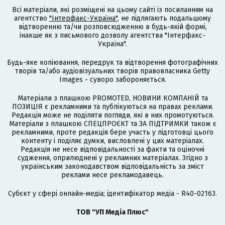
Всі матеріали, які розміщені на цьому сайті із посиланням на
агентство
"Інтерфакс-Україна"
, не підлягають подальшому
відтворенню та/чи розповсюдженню в будь-якій формі,
інакше як з письмового дозволу агентства "Інтерфакс-
Україна".
Будь-яке копіювання, передрук та відтворення фотографічних
творів та/або аудіовізуальних творів правовласника Getty
Images - суворо забороняється.
Матеріали з плашкою PROMOTED, НОВИНИ КОМПАНІЙ та
ПОЗИЦІЯ є рекламними та публікуються на правах реклами.
Редакція може не поділяти погляди, які в них промотуються.
Матеріали з плашкою СПЕЦПРОЄКТ та ЗА ПІДТРИМКИ також є
рекламними, проте редакція бере участь у підготовці цього
контенту і поділяє думки, висловлені у цих матеріалах.
Редакція не несе відповідальності за факти та оціночні
судження, оприлюднені у рекламних матеріалах. Згідно з
українським законодавством відповідальність за зміст
реклами несе рекламодавець.
Cубєкт у сфері онлайн-медіа; ідентифікатор медіа - R40-02163.
ТОВ "УП Медіа Плюс"