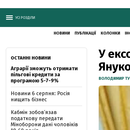
УСІ РОЗДІЛИ
НОВИНИ
ПУБЛІКАЦІЇ
КОЛОНКИ
ІН
У екс
ОСТАННІ НОВИНИ
Януко
Аграрії зможуть отримати
пільгові кредити за
ВОЛОДИМИР ТУ
програмою 5-7-9%
Новини 6 серпня: Росія
нищить бізнес
Кабмін зобовʼязав
податкову передати
Міноборони дані чоловіків