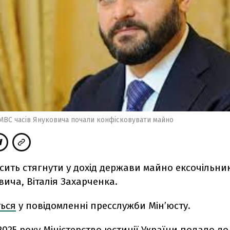
МВС часів Януковича почали конфісковувати майно
сить стягнути у дохід держави майно ексочільни
вича, Віталія Захарченка.
ться
у повідомленні пресслужби Мінʼюсту.
2025 року Міністерство юстиції України подало д