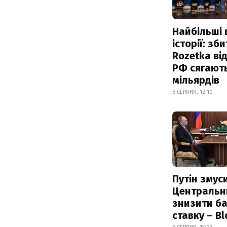
Найбільші 
історії: зб
Rozetka від
РФ сягают
мільярдів
6 СЕРПНЯ, 12:10
Путін змус
Центральн
знизити б
ставку – B