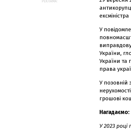
РЕКЛАМА:
антикорупці
ексміністра
У повідомле
повномасшт
виправдову
України, гл
України та
права укра
У позовній 
нерухомості
грошові кош
Нагадаємо:
У 2023 році