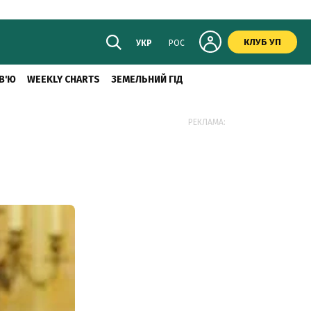
КЛУБ УП
УКР
РОС
В'Ю
WEEKLY CHARTS
ЗЕМЕЛЬНИЙ ГІД
РЕКЛАМА: