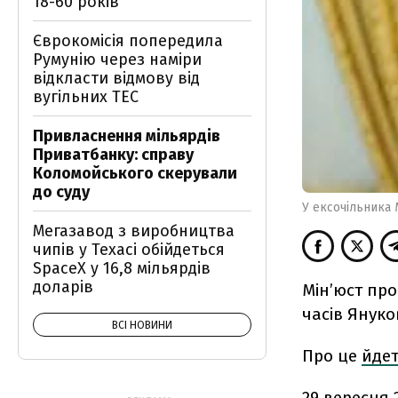
18-60 років
Єврокомісія попередила
Румунію через наміри
відкласти відмову від
вугільних ТЕС
Привласнення мільярдів
Приватбанку: справу
Коломойського скерували
до суду
У ексочільника 
Мегазавод з виробництва
чипів у Техасі обійдеться
SpaceX у 16,8 мільярдів
доларів
Мін’юст про
часів Януко
ВСІ НОВИНИ
Про це
йде
29 вересня 