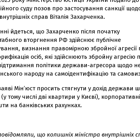
йного суду позов про застосування санкції щод
 внутрішніх справ Віталія Захарченка.
нні йдеться, що Захарченко після початку
абного вторгнення РФ здійснює публічне
вання, визнання правомірною збройної агресії 
орифікація осіб, які здійснюють збройну агресію 
 підтримання політики держави-агресора щодо 
їнського народу на самоідентифікацію та самови
заяві Мін’юст просить стягнути у дохід держави ші
 (у тому числі дві квартири у Києві), корпоративн
ти на банківських рахунках.
 повідомляли, що
колишніх міністра внутрішніх с