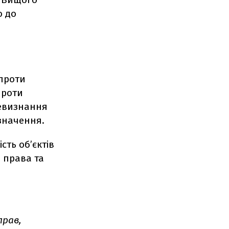
о до
проти
проти
невизнання
значення.
сть об’єктів
і права та
прав,