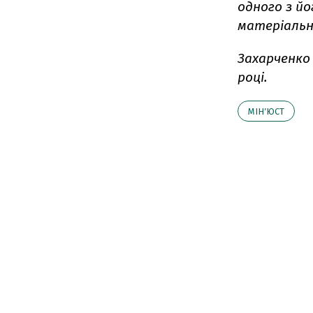
одного з й
матеріальн
Захарченко 
році.
МІНʼЮСТ