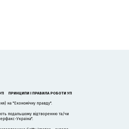
ь
УП
ПРИНЦИПИ І ПРАВИЛА РОБОТИ УП
я) на "Економічну правду".
гають подальшому відтворенню та/чи
терфакс-Україна".