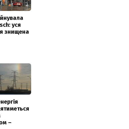
уйнувала
sch: уся
ія знищена
нергія
лятиметься
м
ом –