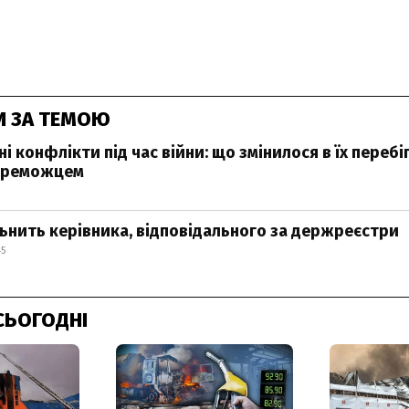
И ЗА ТЕМОЮ
 конфлікти під час війни: що змінилося в їх перебіг
ереможцем
льнить керівника, відповідального за держреєстри
45
СЬОГОДНІ