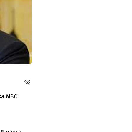
ка МВС
о Вищого