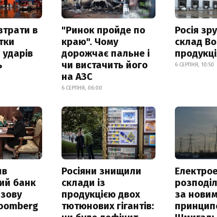
втрати в
"Ринок пройде по
Росія зр
итки
краю". Чому
склад Bo
 ударів
дорожчає пальне і
продукц
ь
чи вистачить його
6 СЕРПНЯ, 10:50
на АЗС
6 СЕРПНЯ, 06:00
ив
Росіяни знищили
Електрое
ий банк
склади із
розподі
азову
продукцією двох
за нови
loomberg
тютюнових гігантів:
принцип