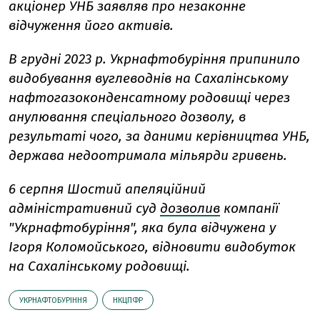
акціонер УНБ заявляв про незаконне
відчуження його активів.
В грудні 2023 р. Укрнафтобуріння припинило
видобування вуглеводнів на Сахалінському
нафтогазоконденсатному родовищі через
анулювання спеціального дозволу, в
результаті чого, за даними керівництва УНБ,
держава недоотримала мільярди гривень.
6 серпня Шостий апеляційний
адміністративний суд
дозволив
компанії
"Укрнафтобуріння", яка була відчужена у
Ігоря Коломойського, відновити видобуток
на Сахалінському родовищі.
УКРНАФТОБУРІННЯ
НКЦПФР