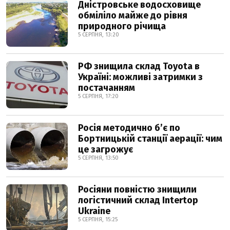
Дністровське водосховище
обміліло майже до рівня
природного річища
5 СЕРПНЯ, 13:20
РФ знищила склад Toyota в
Україні: можливі затримки з
постачанням
5 СЕРПНЯ, 17:20
Росія методично б’є по
Бортницькій станції аерації: чим
це загрожує
5 СЕРПНЯ, 13:50
Росіяни повністю знищили
логістичний склад Intertop
Ukraine
5 СЕРПНЯ, 15:25