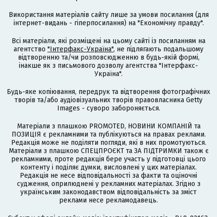
Використання матеріалів сайту лише за умови посилання (для
інтернет-видань - гіперпосилання) на "Економічну правду".
Всі матеріали, які розміщені на цьому сайті із посиланням на
агентство
"Інтерфакс-Україна"
, не підлягають подальшому
відтворенню та/чи розповсюдженню в будь-якій формі,
інакше як з письмового дозволу агентства "Інтерфакс-
Україна".
Будь-яке копіювання, передрук та відтворення фотографічних
творів та/або аудіовізуальних творів правовласника Getty
Images - суворо забороняється.
Матеріали з плашкою PROMOTED, НОВИНИ КОМПАНІЙ та
ПОЗИЦІЯ є рекламними та публікуються на правах реклами.
Редакція може не поділяти погляди, які в них промотуються.
Матеріали з плашкою СПЕЦПРОЄКТ та ЗА ПІДТРИМКИ також є
рекламними, проте редакція бере участь у підготовці цього
контенту і поділяє думки, висловлені у цих матеріалах.
Редакція не несе відповідальності за факти та оціночні
судження, оприлюднені у рекламних матеріалах. Згідно з
українським законодавством відповідальність за зміст
реклами несе рекламодавець.