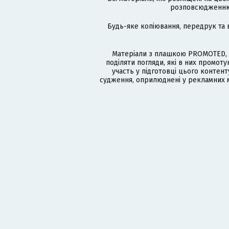
розповсюдженню в
Будь-яке копіювання, передрук та 
Матеріали з плашкою PROMOTED, 
поділяти погляди, які в них промо
участь у підготовці цього контенту
судження, оприлюднені у рекламних м