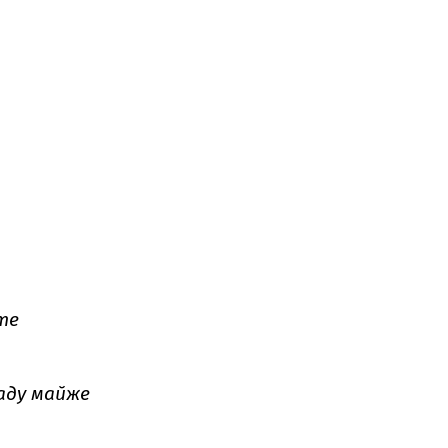
те
ладу майже