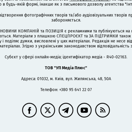
 будь-якій формі, інакше як з письмового дозволу агентства "Ін
відтворення фотографічних творів та/або аудіовізуальних творів п
забороняється.
НОВИНИ КОМПАНІЙ та ПОЗИЦІЯ є рекламними та публікуються на п
туються. Матеріали з плашкою СПЕЦПРОЄКТ та ЗА ПІДТРИМКИ також
 і поділяє думки, висловлені у цих матеріалах. Редакція не несе ві
атеріалах. Згідно з українським законодавством відповідальність 
Cубєкт у сфері онлайн-медіа; ідентифікатор медіа - R40-02163.
ТОВ "УП Медіа Плюс"
Адреса: 01032, м. Київ, вул. Жилянська, 48, 50А
Телефон: +380 95 641 22 07