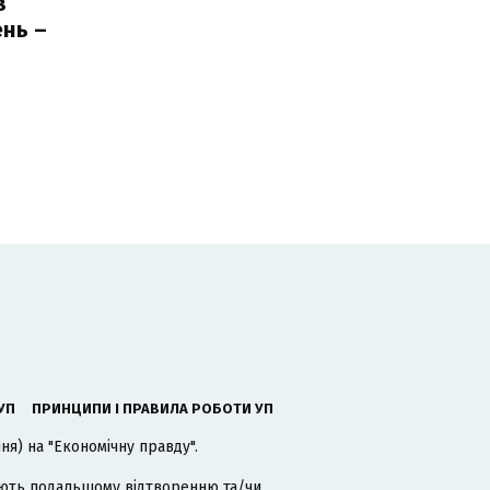
з
нь –
ь
УП
ПРИНЦИПИ І ПРАВИЛА РОБОТИ УП
я) на "Економічну правду".
гають подальшому відтворенню та/чи