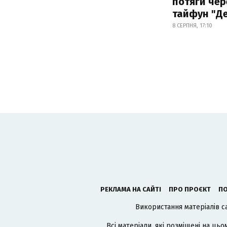
потяги чер
тайфун "Д
8 СЕРПНЯ, 17:10
РЕКЛАМА НА САЙТІ
ПРО ПРОЄКТ
ПО
Використання матеріалів с
Всі матеріали, які розміщені на цьо