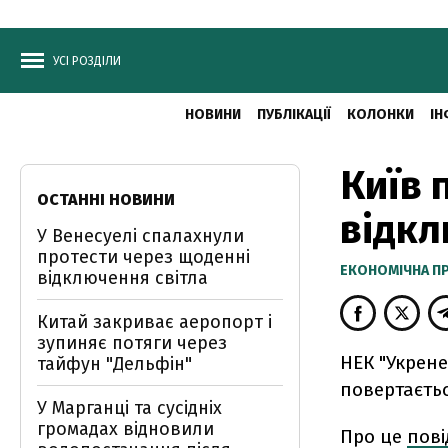
УСІ РОЗДІЛИ
НОВИНИ
ПУБЛІКАЦІЇ
КОЛОНКИ
ІН
Київ 
ОСТАННІ НОВИНИ
відкл
У Венесуелі спалахнули
протести через щоденні
ЕКОНОМІЧНА П
відключення світла
Китай закриває аеропорт і
зупиняє потяги через
НЕК "Укрене
тайфун "Дельфін"
повертаєтьс
У Марганці та сусідніх
громадах відновили
Про це
пов