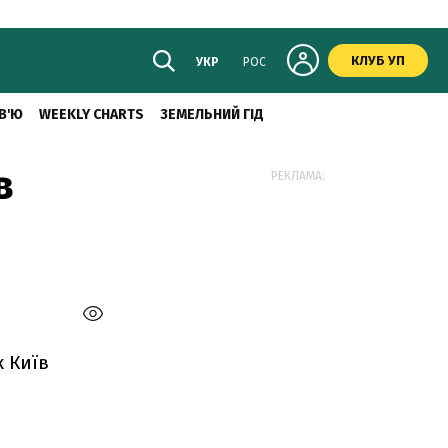
КЛУБ УП
УКР
РОС
В'Ю
WEEKLY CHARTS
ЗЕМЕЛЬНИЙ ГІД
в
РЕКЛАМА:
к Київ