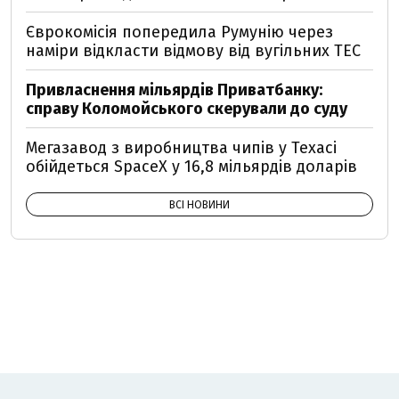
Єврокомісія попередила Румунію через
наміри відкласти відмову від вугільних ТЕС
Привласнення мільярдів Приватбанку:
справу Коломойського скерували до суду
Мегазавод з виробництва чипів у Техасі
обійдеться SpaceX у 16,8 мільярдів доларів
ВСІ НОВИНИ