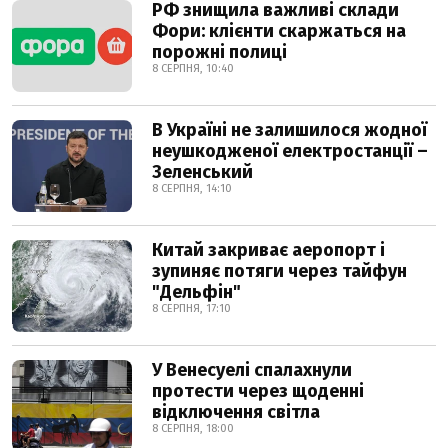
РФ знищила важливі склади
Фори: клієнти скаржаться на
порожні полиці
8 СЕРПНЯ, 10:40
В Україні не залишилося жодної
неушкодженої електростанції –
Зеленський
8 СЕРПНЯ, 14:10
Китай закриває аеропорт і
зупиняє потяги через тайфун
"Дельфін"
8 СЕРПНЯ, 17:10
У Венесуелі спалахнули
протести через щоденні
відключення світла
8 СЕРПНЯ, 18:00