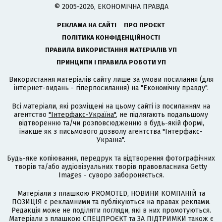
© 2005-2026, ЕКОНОМІЧНА ПРАВДА
РЕКЛАМА НА САЙТІ
ПРО ПРОЄКТ
ПОЛІТИКА КОНФІДЕНЦІЙНОСТІ
ПРАВИЛА ВИКОРИСТАННЯ МАТЕРІАЛІВ УП
ПРИНЦИПИ І ПРАВИЛА РОБОТИ УП
Використання матеріалів сайту лише за умови посилання (для
інтернет-видань - гіперпосилання) на "Економічну правду".
Всі матеріали, які розміщені на цьому сайті із посиланням на
агентство
"Інтерфакс-Україна"
, не підлягають подальшому
відтворенню та/чи розповсюдженню в будь-якій формі,
інакше як з письмового дозволу агентства "Інтерфакс-
Україна".
Будь-яке копіювання, передрук та відтворення фотографічних
творів та/або аудіовізуальних творів правовласника Getty
Images - суворо забороняється.
Матеріали з плашкою PROMOTED, НОВИНИ КОМПАНІЙ та
ПОЗИЦІЯ є рекламними та публікуються на правах реклами.
Редакція може не поділяти погляди, які в них промотуються.
Матеріали з плашкою СПЕЦПРОЄКТ та ЗА ПІДТРИМКИ також є