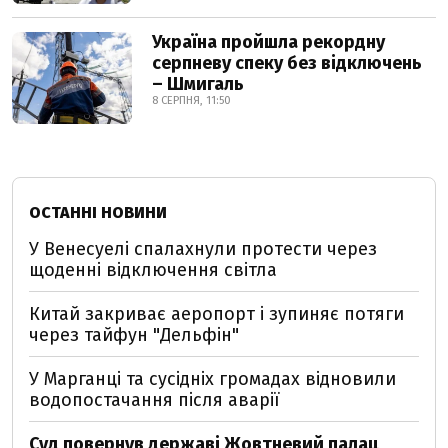
Україна пройшла рекордну
серпневу спеку без відключень
– Шмигаль
8 СЕРПНЯ, 11:50
ОСТАННІ НОВИНИ
У Венесуелі спалахнули протести через
щоденні відключення світла
Китай закриває аеропорт і зупиняє потяги
через тайфун "Дельфін"
У Марганці та сусідніх громадах відновили
водопостачання після аварії
Суд повернув державі Жовтневий палац