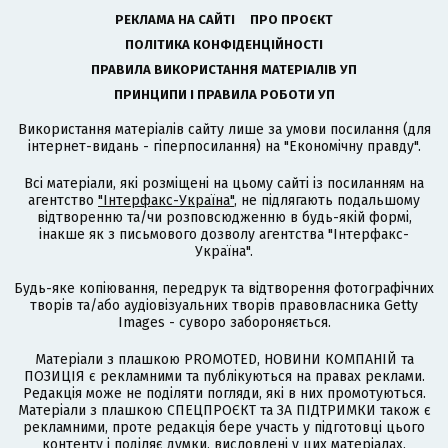
РЕКЛАМА НА САЙТІ
ПРО ПРОЄКТ
ПОЛІТИКА КОНФІДЕНЦІЙНОСТІ
ПРАВИЛА ВИКОРИСТАННЯ МАТЕРІАЛІВ УП
ПРИНЦИПИ І ПРАВИЛА РОБОТИ УП
Використання матеріалів сайту лише за умови посилання (для
інтернет-видань - гіперпосилання) на "Економічну правду".
Всі матеріали, які розміщені на цьому сайті із посиланням на
агентство
"Інтерфакс-Україна"
, не підлягають подальшому
відтворенню та/чи розповсюдженню в будь-якій формі,
інакше як з письмового дозволу агентства "Інтерфакс-
Україна".
Будь-яке копіювання, передрук та відтворення фотографічних
творів та/або аудіовізуальних творів правовласника Getty
Images - суворо забороняється.
Матеріали з плашкою PROMOTED, НОВИНИ КОМПАНІЙ та
ПОЗИЦІЯ є рекламними та публікуються на правах реклами.
Редакція може не поділяти погляди, які в них промотуються.
Матеріали з плашкою СПЕЦПРОЄКТ та ЗА ПІДТРИМКИ також є
рекламними, проте редакція бере участь у підготовці цього
контенту і поділяє думки, висловлені у цих матеріалах.