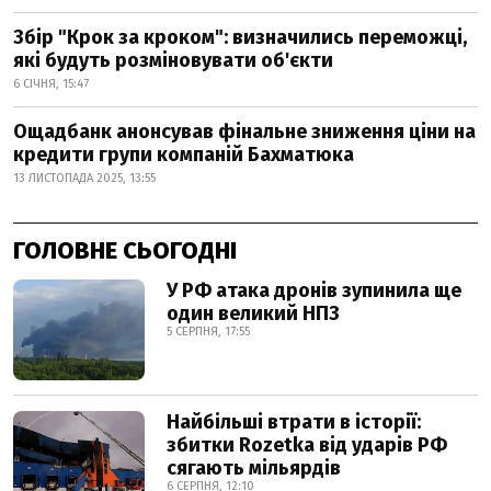
Збір "Крок за кроком": визначились переможці,
які будуть розміновувати об'єкти
6 СІЧНЯ, 15:47
Ощадбанк анонсував фінальне зниження ціни на
кредити групи компаній Бахматюка
13 ЛИСТОПАДА 2025, 13:55
ГОЛОВНЕ СЬОГОДНІ
У РФ атака дронів зупинила ще
один великий НПЗ
5 СЕРПНЯ, 17:55
Найбільші втрати в історії:
збитки Rozetka від ударів РФ
сягають мільярдів
6 СЕРПНЯ, 12:10